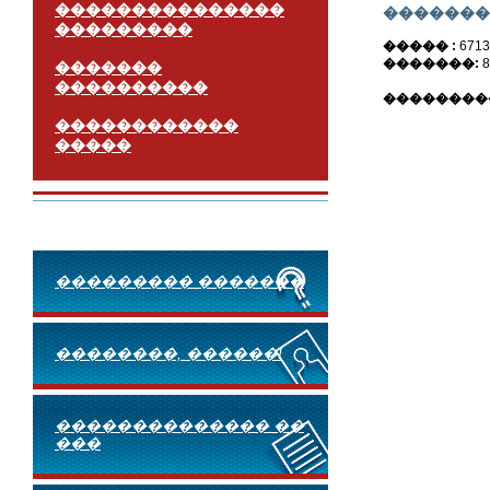
���������������
�������
���������
����� :
671
�������:
8
�������
����������
��������
������������
�����
��������� �������
��������, ������!
�������������� ��
���