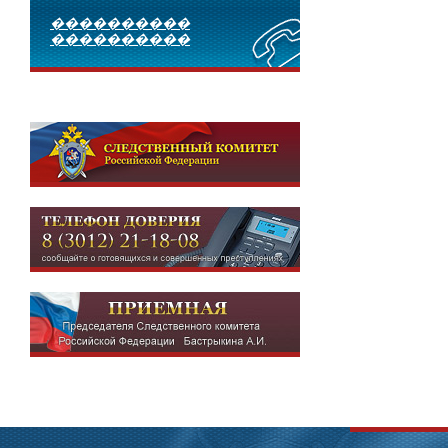
����������
����������