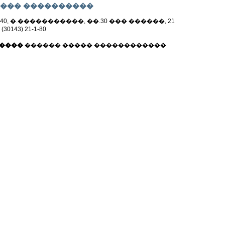
��� ����������
340, �.�����������, ��.30 ��� ������, 21
 (30143) 21-1-80
����
������ ����� ������������