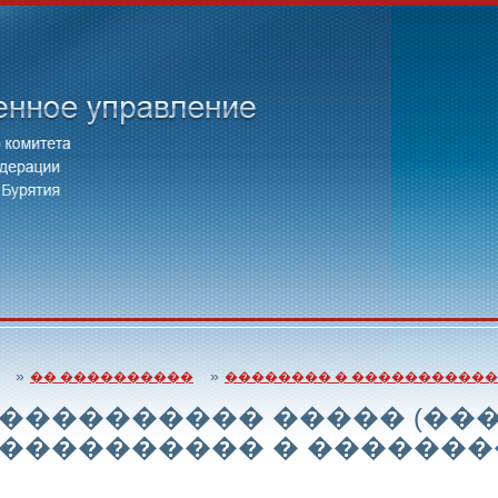
»
»
�� ����������
�������� � �����������
���������� ����� (��
���������� � �������