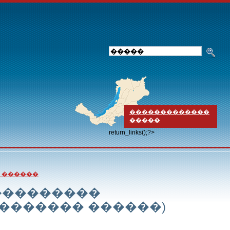
�������������
�����
return_links();?>
 ������
���������
������� ������)