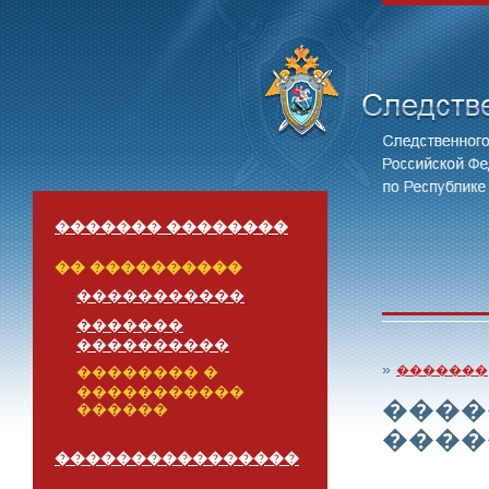
������� ��������
�� ����������
�����������
�������
����������
»
�������
�������� �
�����������
����
������
����
����������������