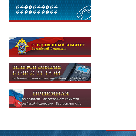
����������
����������