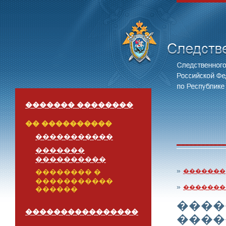
������� ��������
�� ����������
�����������
�������
����������
»
�������
�������� �
�����������
»
�������
������
����
����������������
����