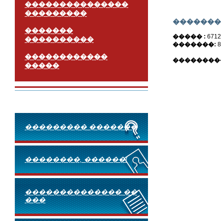
���������������
���������
�������
�������
����� :
671
����������
�������:
8
������������
��������
�����
��������� �������
��������, ������!
�������������� ��
���