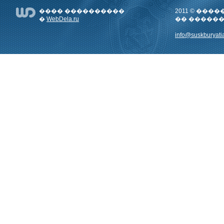
���� ����������
2011 © ��
�
WebDela.ru
�� �����
info@suskburyatia