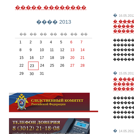
����� ��������
�
16.05.201
���� 2013
� ���
�����
�����
��
��
��
��
��
��
��
������
1
2
3
4
5
6
7
������
������
8
9
10
11
12
13
14
������
15
16
17
18
19
20
21
������
22
24
25
26
27
28
23
�
29
31
15.05.201
30
� ���
�����
�����
������
������
�� ���
������
������
�
14.05.201