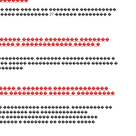
 �������
 ����-��� �� �� ������ �� ����������
���� ��������� 27-������ �������� �
����� ����� �������� �������
���� � ������������ ����� �
����������, ������� ������ ������� �
�� ����� ��������� �������� ������ �
�������.
����� � ������� �������������
�� ��������� ����� � ���������
 ���������� ��������, ��������� ��
��������� ��� �������������
��� ������������ �������������
����� � ������� �� ����� �����.