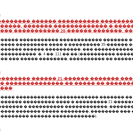
2
�������� ������ ���������� ��������
�����, ������� ������������� � ����
��� ����������� 28-������ �������, �
����� ����������� ������������ ������� ��
���� ��������� ���� � ��������� 35-������ 
������ ������ ����������. ��� �����������
���������� �. 4 ��. 111 �� �� (���������� ��
�� ��� ����� ��������, ���������� �� ����
2
�������� ������ 21-������ ������� ��
� �������������� �� ����� �� ������
���
���� ����������� ������������ ������� �� 
������ ��������� ���� � ��������� 21-�����
������� � ���������� ������������, ����������
���� ������� ����� ��������, �������� ��� 
�������� ������ ������������).
2