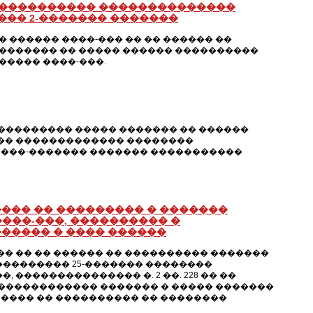
� ���������� ��������������
��� 2-������� �������
������ ����-��� �� �� ������ ��
������� �� ����� ������ ����������
����� ����-���.
��� ��������� ����� ������� �� ������
�� ������������� ��������
����-������� ������� �����������
��� �� ��������� � �������
����-���, ���������� �
����� � ���� ������
 �� �� ������ �� ���������� �������
��������� 25-������� ��������
��������������� �. 2 ��. 228 �� ��
������������� ������� � ����� �������
��� ���� �� ���������� �� ��������