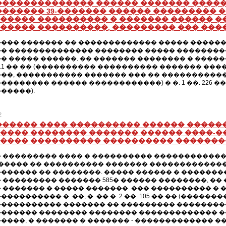
�������������� ������ ������� ����
������� 39-������� ������ ��������� 
����� ���������� � ������� ������ �
����� ����������, ��������� ��� ���
��� ������� �� ������������� ����� ������ 
� �������������� �������� ����� ���������
� ����� ������. �� ������� �������� � ���
. 111 �� �� (���������� ���������� ������� ��
��, ����������� ������� ��� �� ����������
�������� ������ ������������) � �. 1 ��. 226 
�����).
2
������ ���� ���������� ������ �����
���� �������� ������� ������ ����-��
���� ���������� ���������� ��������
 ��������� ���� � ���������� ������������
������ �� ���������� ������� �������������
������ �� ��������. ����� ������ � ������
 ��������� ������� 585� ������ ��������, ��
 ������� � ����� �������. ��� ���������� �
��������� �. ��, �. �� �. 2 ��. 105 �� �� (����
���������� ������� �� ��������� ����������
������ �������� �������� ������������� ��
����, � ������� � ������� - ������������� �