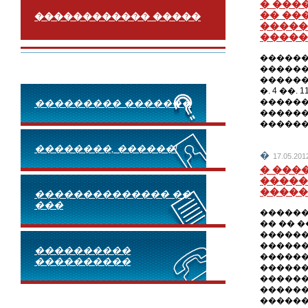
� ���
�� ��
������������ �����
�����
�����
������
������
������
�. 4 ��
������
��������� �������
������
������
��������, ������!
�
17.05.201
� ���
�����
�����
�������������� ��
���
������
�� �� 
������
������
����������
������
����������
�������
������
������
������