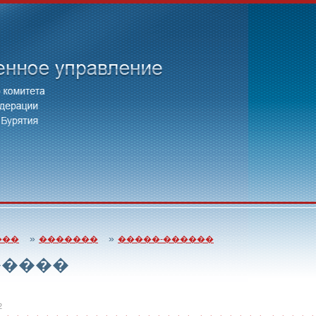
»
»
���
�������
�����-������
�����
2