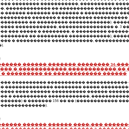
��� �������� �����������, ���������� ���
�, ������������� �� ���������� ����� ����
� ������ ������� �������� � ���������� �����
(���������� ������� � ��������� ���������� 
�������� �� ��������� ������������). ����
���� ������������, ���������������� �. 3 ��. 
�� ��� ����� � ��������, � ��������� ������
�������� �� ��������� ������������), ����
�� � ���������� ������������, ��������������� �.
).
2
������ ������ ������� �������� 34-��
��� � ������������ ������������ ��
 � ��������� �� ������������ ������
��� ���������� ����������� ������������ �
� �������������� �������� ����� ��������
���� ���� ������ ���������� ������ ������
�� � ���������� ������������, �������������
������) � ������� 156 �� �� (������������ �
�������������).
2
������ ������ ������ ����-��� �����