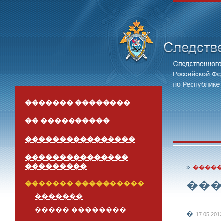
������� ��������
�� ����������
����������������
���������������
���������
»
����
��
������� ����������
�������
����� ��������
�
17.05.201