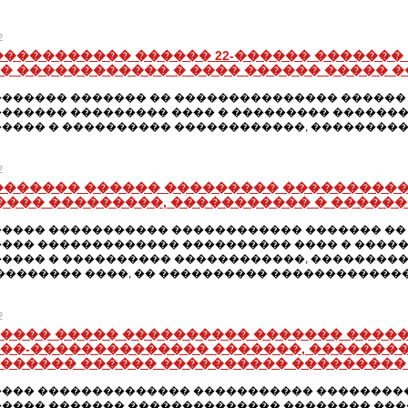
2
����������� ������ 22-������ �������
� ������������ � ���� ������ ����� �
������ ������� �� ��������������� ������ 
������ ��������� ���� � ��������� ��������
���� � ���������� ������������, �������������
2
������� ������ ��������� ����������
����� ���������, ����������� � ����
���� ����������� ������������ ������� �� 
��� ������������� ���������� ���� � ������
��� � ���������� ������������, ��������������
�������� ����, �� ���������� �������������
2
���� ����� ���������� ������� ����
��-�������������� �������, ��������
������ ������ ���������� ���������
��� �������������� ����������� ����������
���� ������� �������������� �������� ���