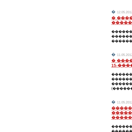
�
12.05.201
� ���
�����
������
������
������
�
11.05.201
� ���
15-��
������
������
�������
(�����
�
11.05.201
�����
�����
�����
������
������