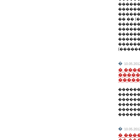
������
������
������
�� �� 
������
������
������
������
�������
(������
�
10.05.201
� ���
�����
�����
������
������
������
������
������
������
�
10.05.201
� ���