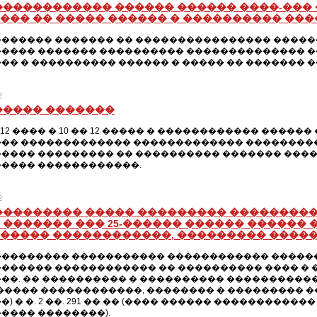
������������ ������ ������ ����-��
��� �� ����� ������ � ���������� ���
������ ������� �� ���������������� ������ 
���� ������� ���������� �������������� �
�� � ���������� ������ � ����� �� ������� �
2
����� �������
2012 ���� � 10 �� 12 ����� � ������������ ���
�� ������������� ������������� ��������
���� ��������� �� ���������� ������� ���
���� ������������.
2
��������� ����� ��������� ���������
 ������� ��� 25-������ ������ ������ 
����� ������������, ��������� �����
�������� ����������� ������������ �������
������ ������������ �� ���������� ���� � 
��. �� ���������� � ���������� ������������, 
����� ������������, �������� � ��������� 
) � �. 2 ��. 291 �� �� (���� ������ ���������
���� ��������).