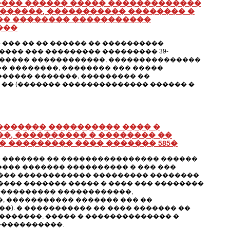
���� ������ ����� �������������
�������, ����������� �������� �
�� �������� �����������
���
��� �� �� ������ �� ����������
��� ��� ��������� ��������� 39-
������� ������������, ���������������
��� ��������, �������� ��� �����
������ �������, ��������� ��
�� �� (������� �������������� ������ �
������� ���������� ���� �
�, ���������� � �������� ��
 ��������� ���� ������� 585�
 ������� �� ���������������� ������
��� ������� ���������� � ��� ���
���� ������������ ��������� ��������
 ���� ������� ����� � ���� ��� ��������
 ���������� ������������,
����, ����������� ������� ��� ��
). � ����������� �� ���� ������� ��
������, ����� � �������������� �
�����������.