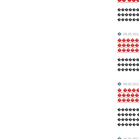
�� ��
������
������
������
�
09.05.201
�����
�����
�����
������
������
������
�
08.05.201
� ���
�����
�����
������
����� 
������
������
�