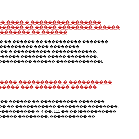
� ���� � ��������� �������
������ �� ����� �������� ������
�������� �� ������
 �� ������ �� ���������� �������
���������� ���� ��������
�� � ���������� ������������,
�������� ������� ����� ��������,
���������� ������ ������������).
����� ���������� � ����������
����� ��� �������� ������
�� ������ �� ���������� �������
�� �� ����������� �������� ��������.
������ �. 4 ��. 111 �� �� (����������
����� ��������, ���������� ��