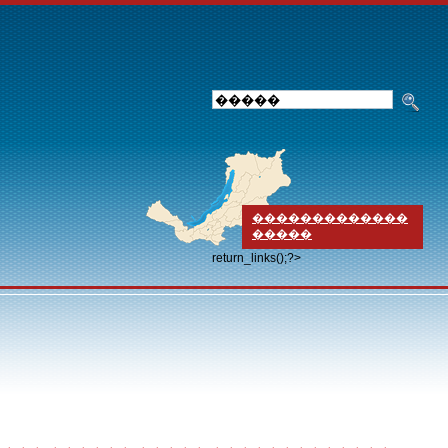
�������������
�����
return_links();?>