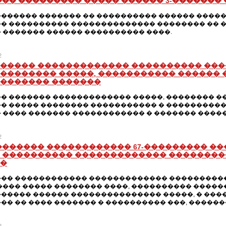
��� ��������� ����� ������ 3-�������
������ ������� �� ���������� ������ ������
� ���������� �������������� �������� �� �
 ������� ������ ���������� ����.
2
����� ������������� ���������� ���
�������� �����, ����������� ������ 
������� �������
� ������� ������������� �����, �������� �
� ����� �������� ����������� � ����������
 ���� ������� ������������ � ������� ����
2
������� ������������ 67-��������� �
 ���������� ������������� ��������
�
�� ������������ ������������� ����������
���� ����� �������� ����, ���������� ����
����� ������ ��������������� �����, � ��
�� �� ���� ������� � ���������� ���, ������