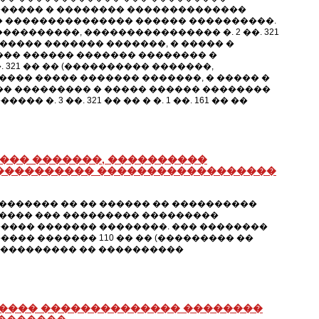
������ � �������� ��������������
� ��������������� ������ ����������.
�������, ���������������� �. 2 ��. 321
����� ������� �������, � ����� �
��� ������ ������� �������� �
321 �� �� (���������� �������,
���� ����� ������� �������, � ����� �
�� ��������� � ����� ������ ��������
 3 ��. 321 �� �� � �. 1 ��. 161 �� ��
���� �������, ����������
 ���������� ������������������
������ �� �� ������ �� ����������
���� ��� ��������� ���������
���� ������� ��������. ��� ��������
�� ������� 110 �� �� (��������� ��
����������� �� ����������
����� �������������� ��������