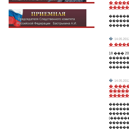
� ���
�����
������
������
������
�
14.05.201
� ���
18 ��� 
������
������
������
�
14.05.201
� ���
�����
�����
������
������
������
(�����
�������
������