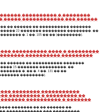
 ������ ���������� � ��������
� ����� ������������ ��� ������
�� �� ������ �� ���������� �������
���� 22-������� �������� ��������. ��
��� �. 1 ��. 105 �� �� (��������).
��� ���������� ���� � ���������
��������� ���������� ���������
�� ������ �� ���������� �������
��� 15-������� ���������. ��
�� �. �� �. 4 ��. 131 �� ��
������ ��������).
���� �������� �����������
�� ��������� � ��������� ��
 ������� ���������� � �������
�� ������� �� �� ������ ��
�� ������������ ��� ���������