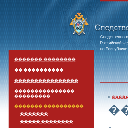
������� ��������
�� ����������
����������������
���������������
���������
»
����
�
������� ����������
�������
����� ��������