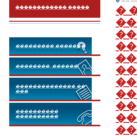
�
06.05.201
� 
������������ �����
��
��
��
��������� �������
��
��������, ������!
��
��
�������������� ��
��
���
��
����������
��
����������
��