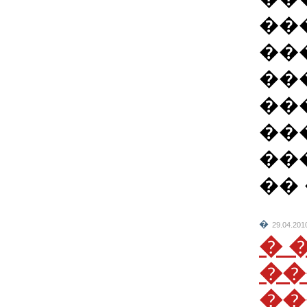
��
���
��
��
��
��
�� 
�
29.04.201
� 
��
��