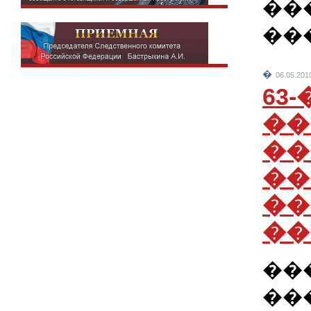
���
��
�
06.05.201
63
��
��
��
��
��
��
��