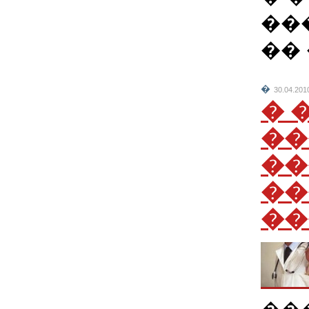
���
�� 
�
30.04.201
� 
��
��
��
��