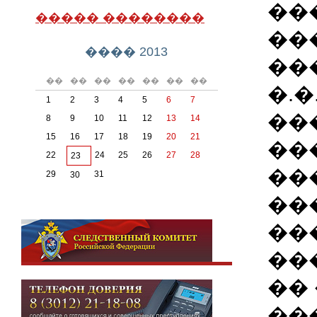
��
����� ��������
��
���� 2013
��
��
��
��
��
��
��
��
�.�
1
2
3
4
5
6
7
��
8
9
10
11
12
13
14
15
16
17
18
19
20
21
��
22
24
25
26
27
28
23
��
29
31
30
��
��
��
��
��