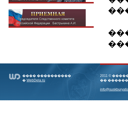
��
���.
���.
���� ����������
2011 © ��
�
WebDela.ru
�� �����
info@suskburyatia