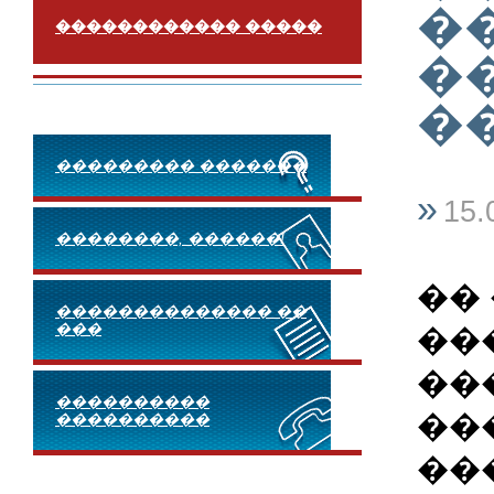
�
������������ �����
�
�
��������� �������
»
15.
��������, ������!
��
�������������� ��
���
��
��
����������
��
����������
��