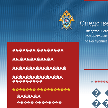
������� ��������
�� ����������
����������������
���������������
���������
»
����
�
������� ����������
�������
�
����� ��������