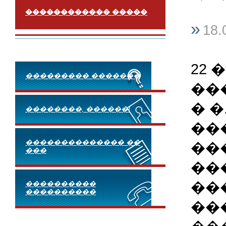
������������ �����
»
18.
22 
��������� �������
���
� 
��������, ������!
��
�������������� ��
��
���
��
��
����������
����������
��