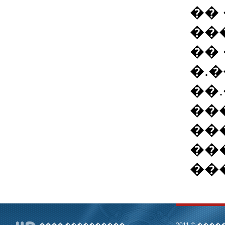
��
��
��
�.
��.
��
��
��
���