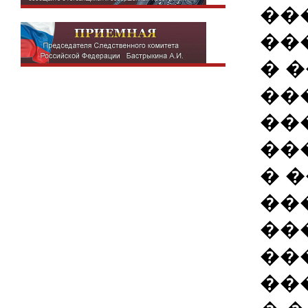
��
��
� 
��
��
��
� 
��
��
��
��