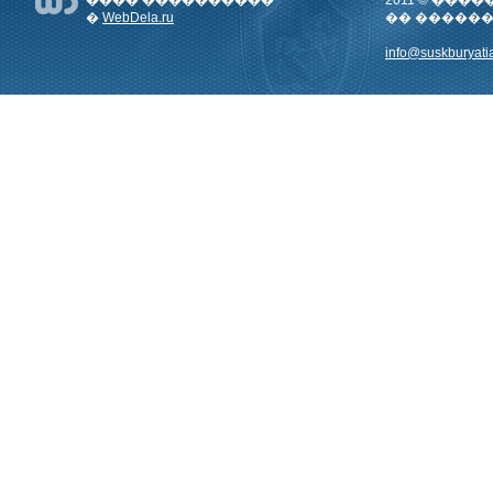
���� ����������
2011 © ��
�
WebDela.ru
�� �����
info@suskburyatia