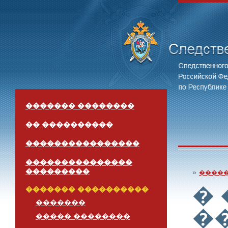
������� ��������
�� ����������
����������������
���������������
���������
»
����
�
������� ����������
�������
�
����� ��������