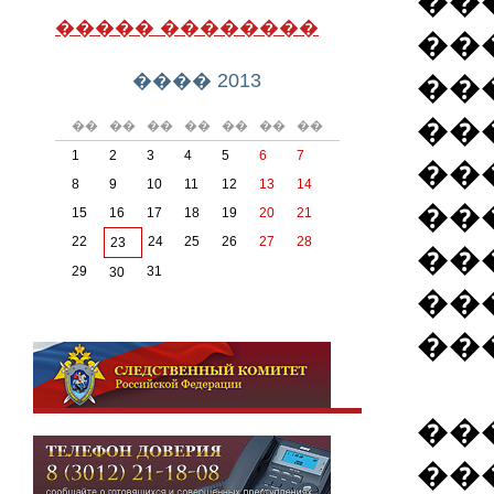
��
����� ��������
��
��
���� 2013
��
��
��
��
��
��
��
��
1
2
3
4
5
6
7
��
8
9
10
11
12
13
14
��
15
16
17
18
19
20
21
22
24
25
26
27
28
23
��
29
31
30
��
��
��
��