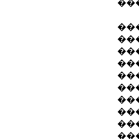
��
��
���
��
��
��
��
��
���
��
��