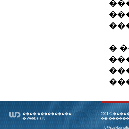
��
��
��
� 
��
��
��
���� ����������
2011 © ��
�
WebDela.ru
�� �����
info@suskburyatia