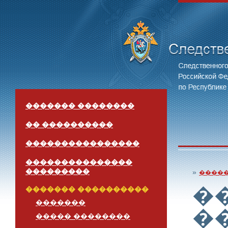
������� ��������
�� ����������
����������������
���������������
���������
»
����
�
������� ����������
�������
�
����� ��������