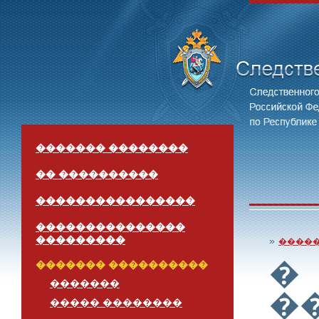
������� ��������
�� ����������
����������������
���������������
���������
»
����
�
������� ����������
�������
�
����� ��������