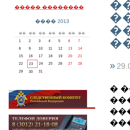
�
����� ��������
�
���� 2013
�
��
��
��
��
��
��
��
�
1
2
3
4
5
6
7
8
9
10
11
12
13
14
15
16
17
18
19
20
21
»
22
24
25
26
27
28
23
29.
29
31
30
� 
��
��
��