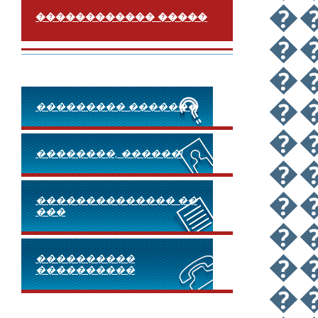
�
������������ �����
�
�
�
��������� �������
�
��������, ������!
�
�
�������������� ��
���
�
�
����������
����������
�