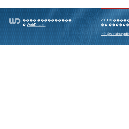
���� ����������
2011 © ��
�
WebDela.ru
�� �����
info@suskburyatia