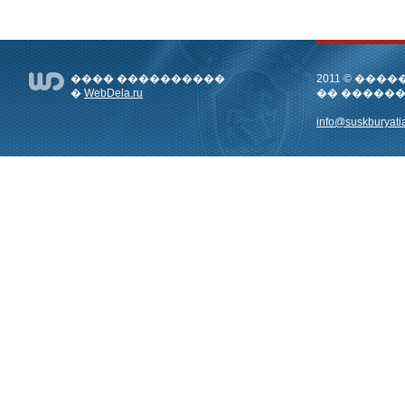
���� ����������
2011 © ��
�
WebDela.ru
�� �����
info@suskburyatia