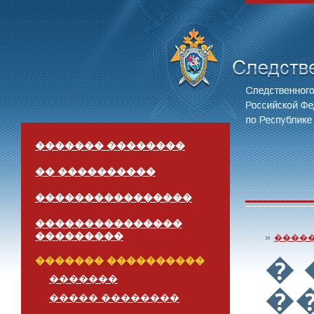
������� ��������
�� ����������
����������������
���������������
���������
»
����
�
������� ����������
�������
�
����� ��������