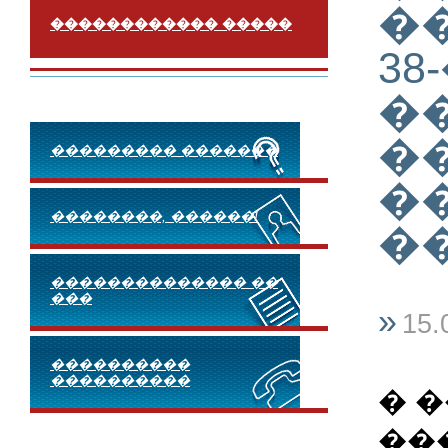
�
������������ �����
3
�
�
��������� �������
�
��������, ������!
�
�������������� ��
���
»
15.
����������
����������
� 
��