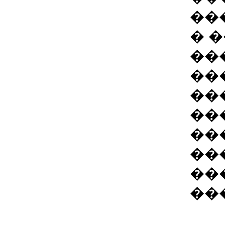
��
� 
��
��
��
��
��
��
��
��