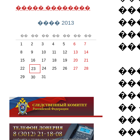
��
����� ��������
��
���� 2013
��
��
��
��
��
��
��
��
��
1
2
3
4
5
6
7
8
9
10
11
12
13
14
15
16
17
18
19
20
21
��
22
24
25
26
27
28
23
29
31
30
��
��
��
��
��