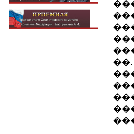
��
��
��
��
��
��.
��
��
��
��
��