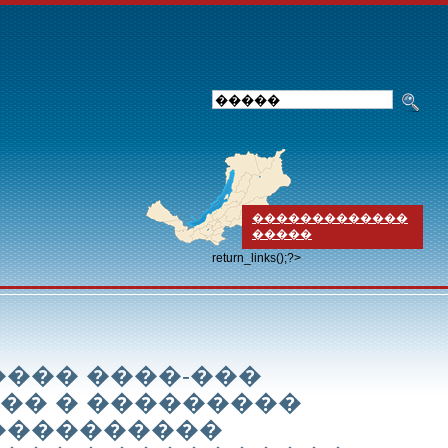
�������������
�����
return_links();?>
���� ����-���
�� � ���������
����������