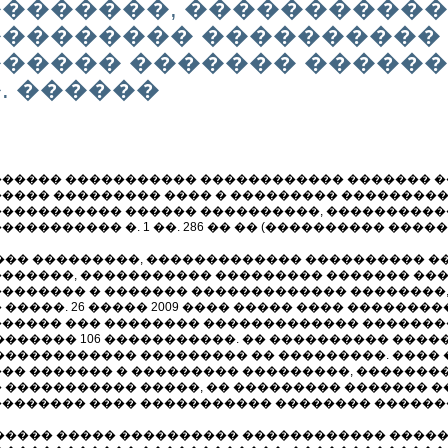
�������, �����������
�������� ����������
����� ������� ������ 
. ������
����� ����������� ������������ ������� ��
���� ��������� ���� � ��������� ���������
���������� ������ ����������, ����������
��������� �. 1 ��. 286 �� �� (���������� ���
��� ���������, ������������� ���������� 
������, ����������� ��������� ������� ��
������� � ������� ������������� ��������,
 �����. 26 ����� 2009 ���� ����� ���� �������
����� ��� �������� ������������� �������
������� 106 �����������. �� ���������� ���
������������ ��������� �� ���������. ���� ��
�� ������� � ��������� ���������, �������
 ����������� �����, �� ��������� ������� �
������� ���� ����������� �������� �������� 
����� ����� ���������� ������������ �����