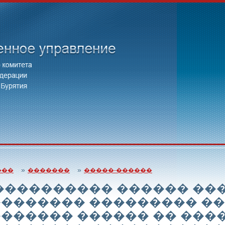
»
»
���
�������
�����-������
���������� ������ ��
������� ��������� ��
������ ������ �� ���