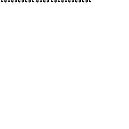
 ���������� ���� ������������.