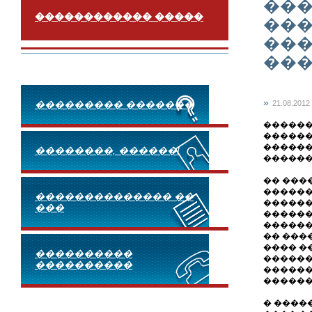
���
������������ �����
���
���
���
»
��������� �������
21.08.2012
������
������
������
��������, ������!
�������
�� ���
������
�������������� ��
������
���
������
������
�� ���
���� �
����������
������
����������
������
������
� ����