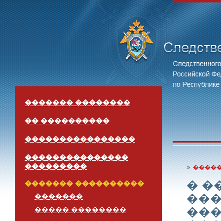
������� ��������
�� ����������
����������������
���������������
���������
»
����
� �
������� ����������
���
�������
���
����� ��������