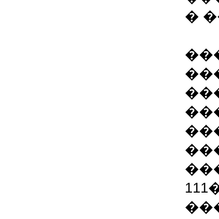
� 
��
��
��
��
��
��
��
11
��