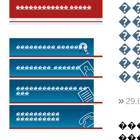
�
������������ �����
�
�
�
��������� �������
�
��������, ������!
�
�������������� ��
���
»
29.
����������
����������
��
��