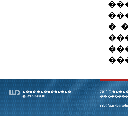
��
��
� 
��
��
��
���� ����������
2011 © ��
�
WebDela.ru
�� �����
info@suskburyatia