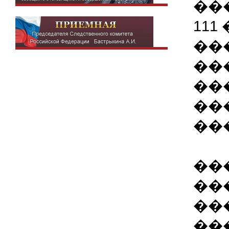
��
111
��
��
��
��
��
��
��
��
��