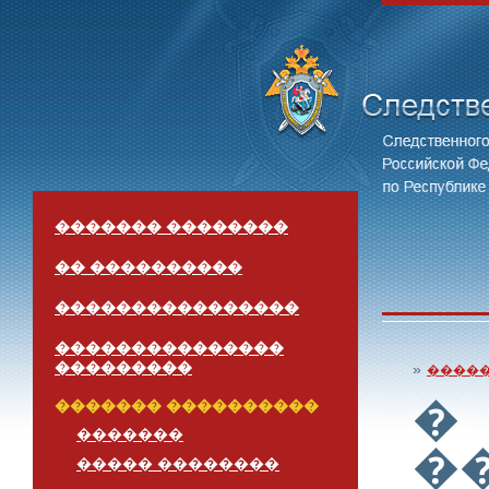
������� ��������
�� ����������
����������������
���������������
���������
»
����
�
������� ����������
�������
�
����� ��������