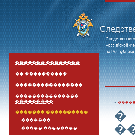
������� ��������
�� ����������
����������������
���������������
���������
»
����
�
������� ����������
�������
�
����� ��������