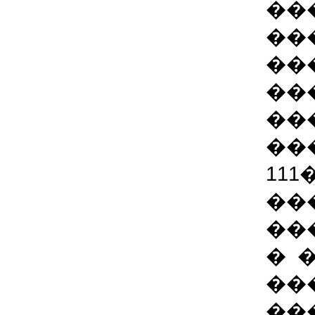
��
��
��
��
��
��
11
��
��
� 
��
��