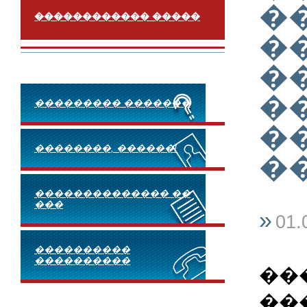
�
������������ �����
�
�
�
��������� �������
�
��������, ������!
�
�������������� ��
���
»
01.
����������
����������
��
��