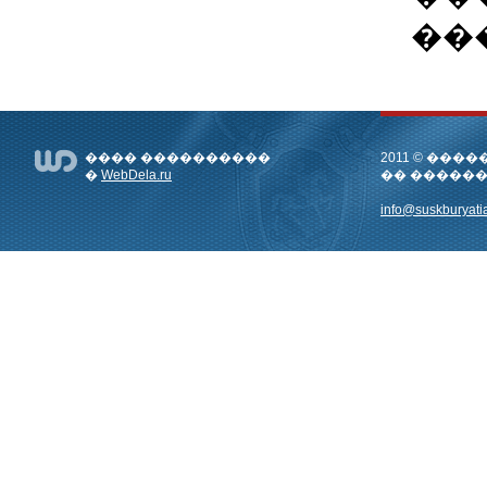
��
���� ����������
2011 © ��
�
WebDela.ru
�� �����
info@suskburyatia