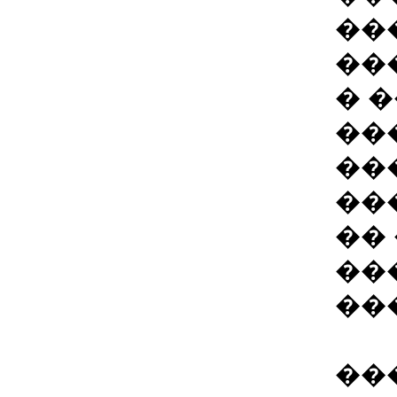
��
��
� 
��
��
��
��
��
��
��