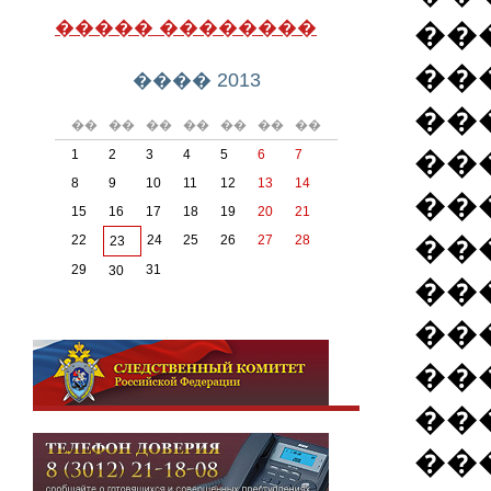
��
����� ��������
��
���� 2013
��
��
��
��
��
��
��
��
��
1
2
3
4
5
6
7
8
9
10
11
12
13
14
��
15
16
17
18
19
20
21
��
22
24
25
26
27
28
23
29
31
30
��
��
��
��
��