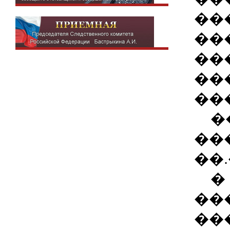
��
��
��
��
��
��
��
��.
� 
��
��