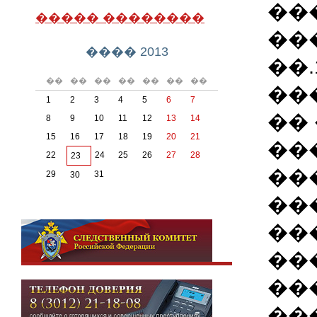
��
����� ��������
���
���� 2013
��.
��
��
��
��
��
��
��
��
1
2
3
4
5
6
7
��
8
9
10
11
12
13
14
15
16
17
18
19
20
21
��
22
24
25
26
27
28
23
��
29
31
30
��
��
��
��
��