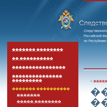
������� ��������
�� ����������
����������������
���������������
���������
»
����
�
������� ����������
�������
�
����� ��������