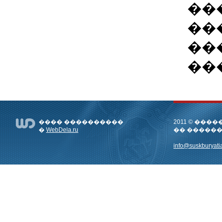
��
��
��
��
���� ����������
2011 © ��
�
WebDela.ru
�� �����
info@suskburyatia