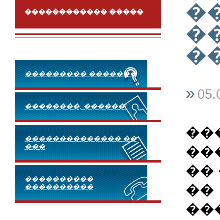
�
������������ �����
�
�
��������� �������
»
05.
��������, ������!
��
�������������� ��
���
��
��
����������
��
����������
��