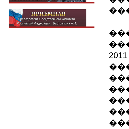
��
��
��
20
��
��
��
��
��
��