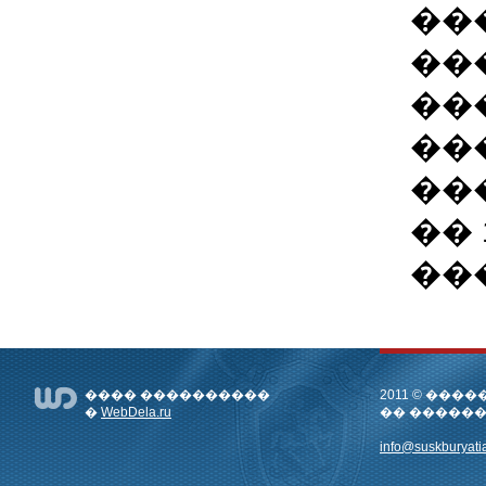
��
��
��
��
��
��
��
���� ����������
2011 © ��
�
WebDela.ru
�� �����
info@suskburyatia