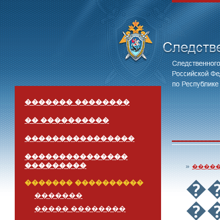
������� ��������
�� ����������
����������������
���������������
���������
»
����
�
������� ����������
�������
�
����� ��������