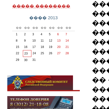
��
����� ��������
��
���� 2013
��
��
��
��
��
��
��
��
��
1
2
3
4
5
6
7
��
8
9
10
11
12
13
14
15
16
17
18
19
20
21
��
22
24
25
26
27
28
23
��
29
31
30
���
��
��
��
��