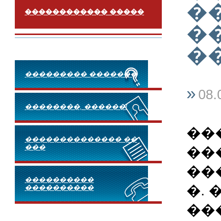
�
������������ �����
�
�
��������� �������
»
08.
��������, ������!
��
�������������� ��
���
��
��
����������
�.
����������
��