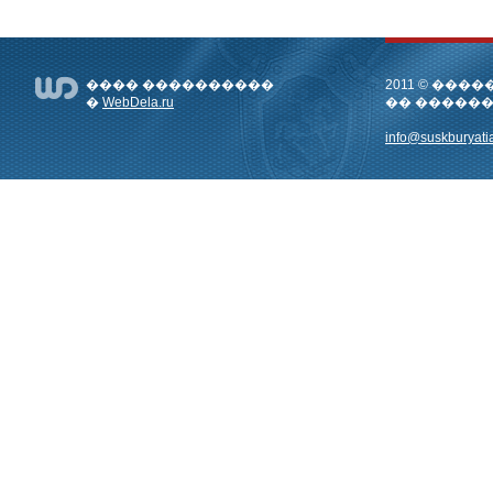
���� ����������
2011 © ��
�
WebDela.ru
�� �����
info@suskburyatia