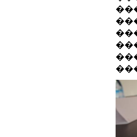
��
��
��
��
��
��