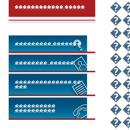
�
������������ �����
�
�
�
��������� �������
�
��������, ������!
�
�
�������������� ��
���
�
�
����������
����������
�