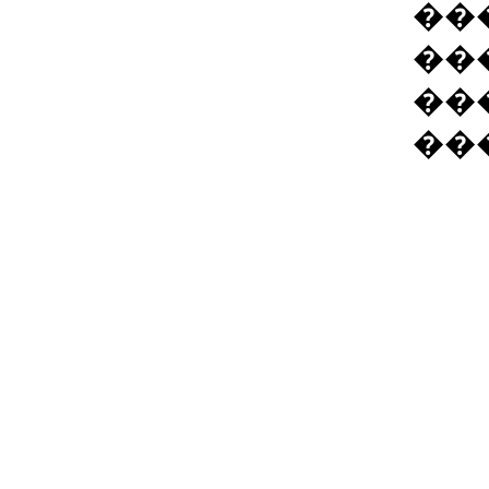
��
��
��
��