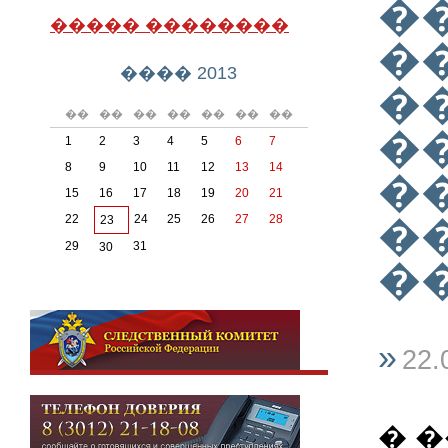
�
����� ��������
�
���� 2013
�
��
��
��
��
��
��
��
�
1
2
3
4
5
6
7
8
9
10
11
12
13
14
�
15
16
17
18
19
20
21
22
24
25
26
27
28
�
23
29
31
30
�
»
22.
� �