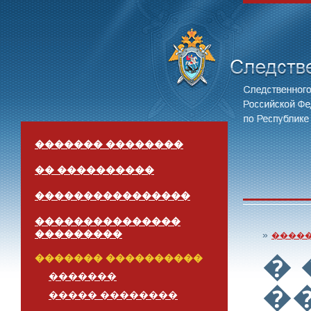
������� ��������
�� ����������
����������������
���������������
���������
»
����
�
������� ����������
�������
�
����� ��������