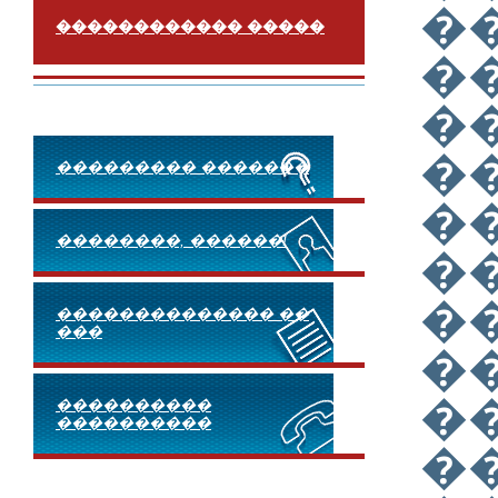
�
������������ �����
�
�
�
��������� �������
�
��������, ������!
�
�
�������������� ��
���
�
�
����������
����������
�