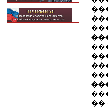
��
��
��
��
��
��
��
��
��
���
��