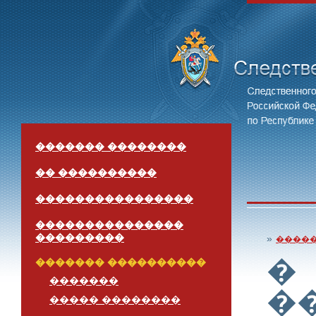
������� ��������
�� ����������
����������������
���������������
���������
»
����
�
������� ����������
�������
�
����� ��������