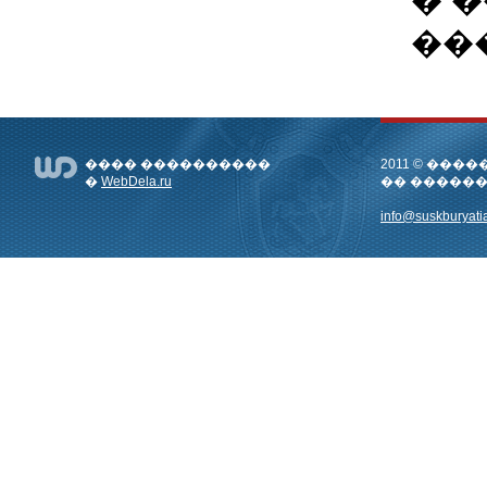
��
���� ����������
2011 © ��
�
WebDela.ru
�� �����
info@suskburyatia