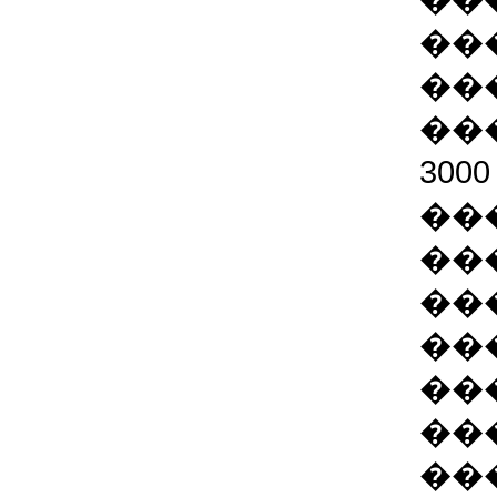
��
��
��
300
��
��
��
��
��
��
��