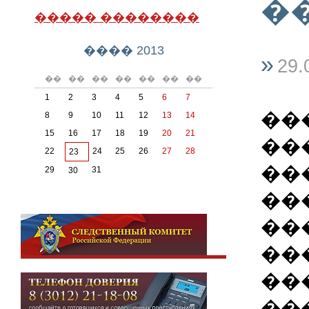
�
����� ��������
���� 2013
»
29.
��
��
��
��
��
��
��
1
2
3
4
5
6
7
��
8
9
10
11
12
13
14
15
16
17
18
19
20
21
��
22
24
25
26
27
28
23
��
29
31
30
��
��
��
��
��