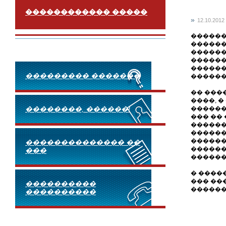
������������ �����
»
12.10.2012
������
������
������
������
������
��������� �������
�������
�� ���
����, 
��������, ������!
������
��� ��
������
������
������
�������������� ��
������
���
������
� ����
��� ��
����������
������
����������