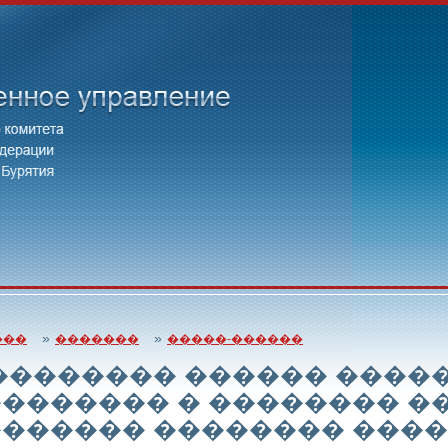
»
»
���
�������
�����-������
�������� ������ ����
������� � �������� �
������ �������� ����