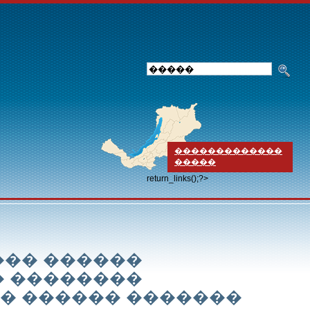
�������������
�����
return_links();?>
��� ������
� ��������
� ������ �������