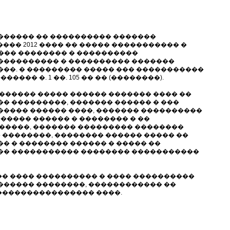
 ������ �� ���������� �������
��� 2012 ���� �� ����� ����������� �
��� �������� � ����������
 ���������� � ���������� �������
���. � ��������� ����� ��� �����������
�� �. 1 ��. 105 �� �� (��������).
������� ����� ������ ������� ���� ��
�� ���������, ������� ������ � ���
������� ������ ����, ������� ����������
������ ������ � �������� � ��
������, ������� ��������� ��������
 ��������, �������� ������ ����� ��
� � �������� ������ � ����� ��
��� ����������� �������� �����������
�� ���� ���������� � ���� ����������
������ ��������, ������������ ��
����������������� ����.