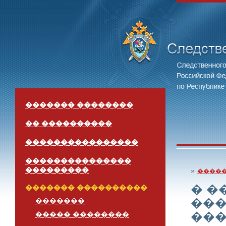
������� ��������
�� ����������
����������������
���������������
���������
»
����
� �
������� ����������
���
�������
���
����� ��������