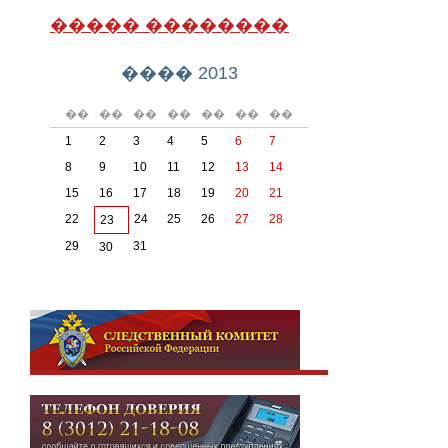
����� ��������
���� 2013
��
��
��
��
��
��
��
1
2
3
4
5
6
7
8
9
10
11
12
13
14
15
16
17
18
19
20
21
22
24
25
26
27
28
23
29
31
30