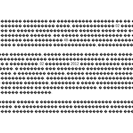
������ ������� �� ���������� ������ �� ��
������ ��������� ����, ������������ 02 ����
�� �� ����� ������������ ������ ����-��� �
�������� ������. �� ����� ������������ ��
������ ��� �������� 48-������ ������ �����
�� � ���������� ������������, ��������������
��� ���������, ����� ������ ���� ����� ���
� ������� ������ ���������������� � ������
� � ��������. 02 ������� 2012 ���� ������� �
 ����. � ������� ��� �������� ���������� ��
���. � �������� �����, ����� �������� ����
������� �����. ����������� ��� ����������
 ������ �������, ������� � ���� �����������
��� ������ �� ������ ���������. � �������
����� ���������.
����� ����� � ��������� ����������� �����
����. �� ���������� ���� ���������� ������
��� ������ ������� ������������ � ���� �