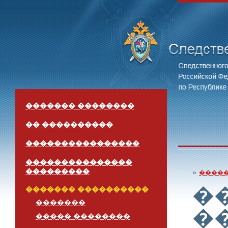
������� ��������
�� ����������
����������������
���������������
���������
»
����
�
������� ����������
�������
�
����� ��������