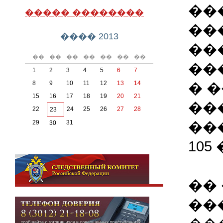
��
����� ��������
��
���� 2013
��
��
��
��
��
��
��
��
��
1
2
3
4
5
6
7
8
9
10
11
12
13
14
� 
15
16
17
18
19
20
21
��
22
24
25
26
27
28
23
��
29
31
30
105
��
���