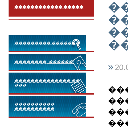
�
������������ �����
�
�
�
��������� �������
��������, ������!
»
20.
�������������� ��
���
��
��
����������
����������
��
��