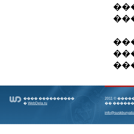
��
��
��
��
��
���� ����������
2011 © ��
�
WebDela.ru
�� �����
info@suskburyatia