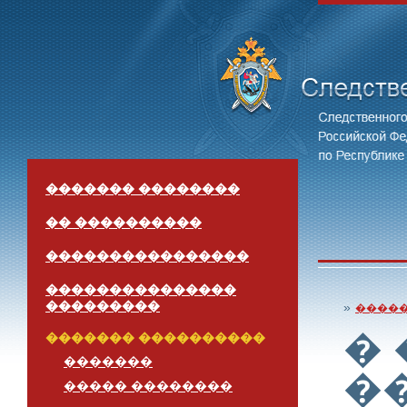
������� ��������
�� ����������
����������������
���������������
���������
»
����
�
������� ����������
�������
�
����� ��������