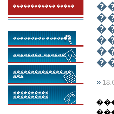
�
������������ �����
�
�
�
��������� �������
�
��������, ������!
��
�������������� ��
���
»
18.
����������
����������
��
��