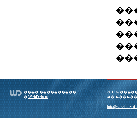
��
��
��
��
��
���� ����������
2011 © ��
�
WebDela.ru
�� �����
info@suskburyatia