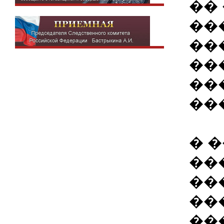
��
��
��
��
��
��
� 
��
��
��
��