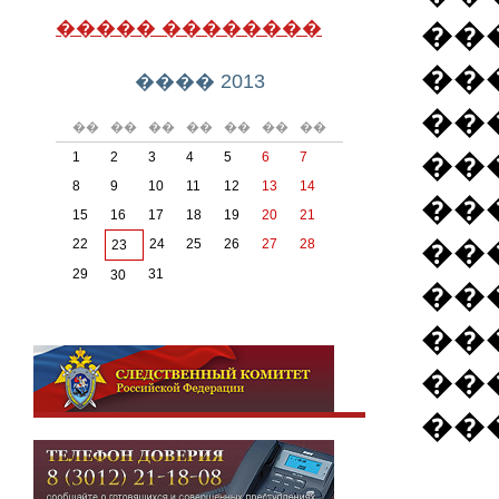
��
����� ��������
��
���� 2013
��
��
��
��
��
��
��
��
��
1
2
3
4
5
6
7
8
9
10
11
12
13
14
��
15
16
17
18
19
20
21
��
22
24
25
26
27
28
23
29
31
30
��
��
��
��