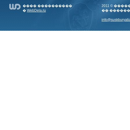
���� ����������
2011 © ��
�
WebDela.ru
�� �����
info@suskburyatia