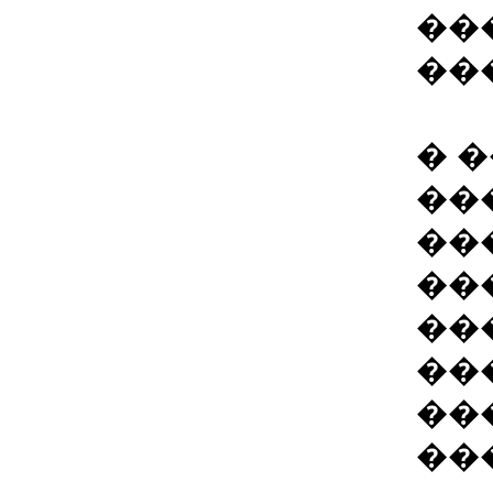
��
��
� 
��
��
��
��
��
��
��