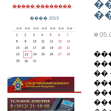
�
����� ��������
�
���� 2013
��
��
��
��
��
��
��
»
05.
1
2
3
4
5
6
7
8
9
10
11
12
13
14
15
16
17
18
19
20
21
��
22
24
25
26
27
28
23
29
31
��
30
��
��
��
��