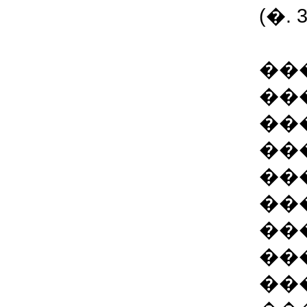
(�. 
��
���
��
��
��
��
��
��
��