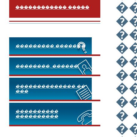
�
������������ �����
�
�
�
��������� �������
�
��������, ������!
�
�
�������������� ��
���
�
�
����������
����������
�