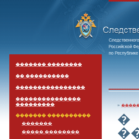
������� ��������
�� ����������
����������������
���������������
���������
»
����
�
������� ����������
�������
�
����� ��������