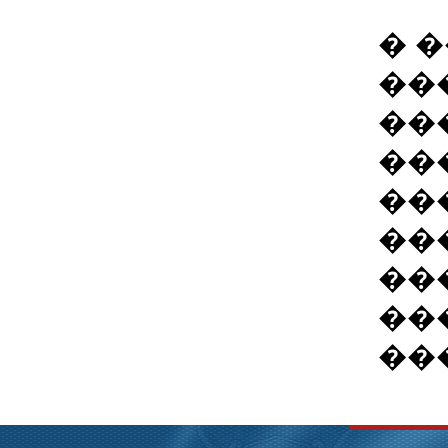
� 
��
��
��
��
��
��
��
��