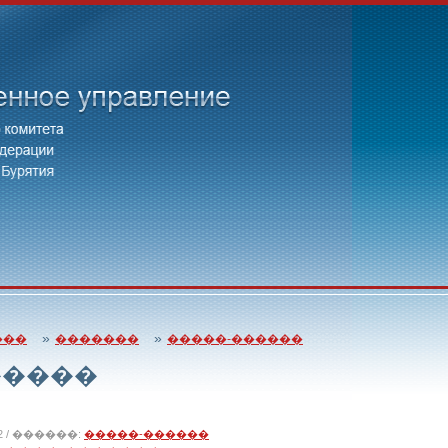
»
»
���
�������
�����-������
�����
012 / ������:
�����-������