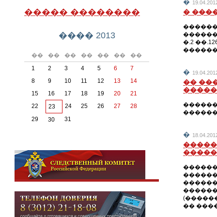
�
19.04.2
����� ��������
� ���
������
���� 2013
������
�.2 ��
������
��
��
��
��
��
��
��
1
2
3
4
5
6
7
�
19.04.2
8
9
10
11
12
13
14
�� ��
�����
15
16
17
18
19
20
21
������
22
24
25
26
27
28
23
������
29
31
30
�
18.04.2
�����
�����
������
������
������
������
(�����
�� ���