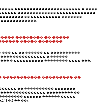
������ �� ���������������� ������ �.����-
������� ������������� �������������
�������� �� ���������� �������
 ������������.
���� �������� �� �����
������ ����� �������
-��� �� �� ������ �� ����������
���� ����������� � ������
��� � ���������� �������� ���� ���.
� ����������� ��������� ��
 ������ �� ���������� �������
����� ����������� ��������� ��
�������� ������ ������ �����,
 �.2 �� ��).