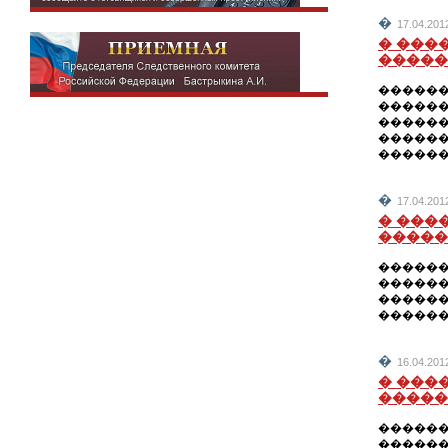
�
17.04.2
� ���
�����
������
������
������
������
������)
�
17.04.2
� ���
�����
������
������
������
�������
�
16.04.2
� ���
�����
������
������