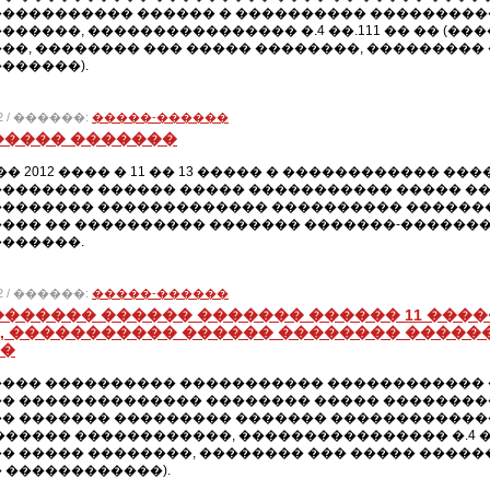
���������� ������ � ���������� ���������
������, ���������������� �.4 ��.111 �� �� (
��, �������� ��� ����� ��������, ���������
������).
012 / ������:
�����-������
����� �������
��� 2012 ���� � 11 �� 13 ����� � ������������
������� ������ ����� ����������� ����� ��
������� ������������� ���������� ������
��� �� ���������� ������� �������-������
������.
012 / ������:
�����-������
������� ������ ������� ������ 11 ��
, ����������� ������ �������� �����
�
��� ���������� ����������� ������������ �
� �������������� �������� ����� ���������
� ������� ��������� ������� ��������������
������ ������������, ���������������� �.4 �
� ����� ��������, �������� ��� ����� �����
 ������������).