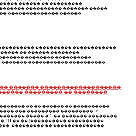
����� ������ �� ���������
���������� ���������� ������� �����
 �� �������������� ������
 ������������� ���������� ������������
����� �� ������ ��������
������� �������� ����������
� ������� ����������� ����������
���� ������� �������������������
������ ��������� �� ��������
������ �� �� ������ �� ����������
��� ��� ��������� ��������� 16-
����� ����� � 2. �� ������� ��������
�.111 �� �� (���������� ����������
���, ��������� �� ��������������