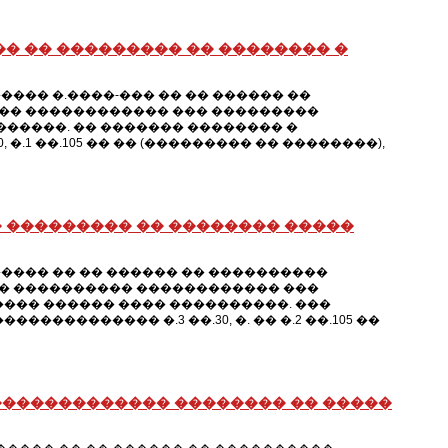
� �� ��������� �� �������� �
��� �.����-��� �� �� ������ ��
�� ������������ ��� ���������
������. �� ������� �������� �
.1 ��.105 �� �� (��������� �� ��������),
 ��������� �� �������� �����
���� �� �� ������ �� ����������
� ���������� ������������ ���
��� ������ ���� ����������. ���
�������� �.3 ��.30, �. �� �.2 ��.105 ��
������������� �������� �� �����