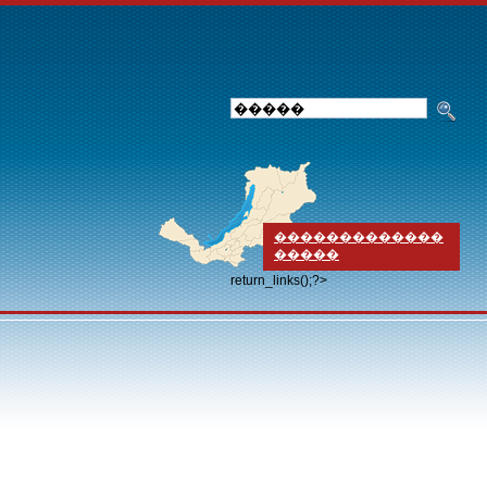
�������������
�����
return_links();?>