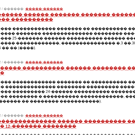
012 / ������:
�����-������
������ ������ ������� ������� ������
��� ����������
��� ������������ ������� �� ���������� ���
���� ������� �������������� �������� ���
��� 25-������� ������ ���������� ������ ��
��� ������������, ��������������� �.3 ��.30, �
66 �� �� (����).
012 / ������:
�����-������
����� ���������� ������ �������� ��
�
��� ������������ ������� �� ���������� ��
� �������������� �������� ��������� ����
��� ��������� 24-������ ���������� �������
� �������� � ���������� ������������, ��������
������� �� �������� �����������).
012 / ������:
�����-������
�������������� ������ ���������� �
� 12-������� ��������