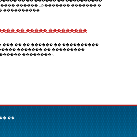
���� �� �� ������ �� ����������
��� ������ 12-������� ������� �
 ����������.
���� �� ����� ���������
-��� �� �� ������ �� ����������
����� ������� �� ���������
������� ��������).
�� ��