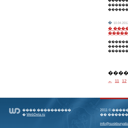
������
������
������
�
10.04.2
� ���
�����
������
������
������
���
←
11
12
���� ����������
2011 © ��
�
WebDela.ru
�� �����
info@suskburyatia