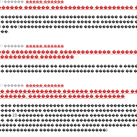
012 / ������:
�����-������
������ ������ ���������� ��������� 
������ ������� �� ���������� ������ �.����
� ���������� ��������� ���� �� ��������� 
.126 �� �� (��������� �������� ��������������
��.
012 / ������:
�����-������
��� ����������� ������������ ������
��������� ��������
������ ������� �� ���������� ������ �.����
� ���������� �������������� �������� �� �
012 / ������:
�����-������
� ������������� ������ ������� �� �
������, ��������� ������ �������
��� �������������� ����������� ����������
���� ������� �������������� �������� ���
��� 23-������� ������������ �������� ����
�. �� ������� �������� � ���������� ��������
����� ���������� ������� ����� ��������, �
����������� ������ ������������).