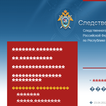
������� ��������
�� ����������
����������������
���������������
���������
»
����
��
������� ����������
�������
����� ��������
�
23.04.2