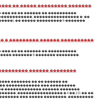
���� �� ����� ��������� �������
-��� �� �� ������ �� ����������
������������, ���������������� �. ��
�����), �� ����� ��������� 6-�������
� � ��������� ������ ����������
-��� �� �� ������ �� ����������
���� ������� 6-������� ��������.
��������� ������ ��������
�� ������� �� �� ������ ��
�� ������������ ��� ���������
�� ������������� ������ �������
����, ���������������� �.4 ��.111 �� ��
������� ��� ����� ��������, ���������