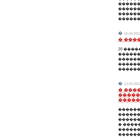
������
������
������
������
�
16.04.2
� ���
20 ���
������
������
������
������
�
13.04.2
� ���
�����
�����
������
������
������
� ����
������
������