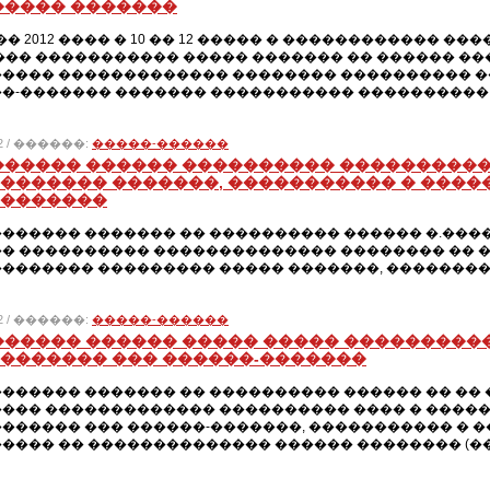
����� �������
�� 2012 ���� � 10 �� 12 ����� � ������������ 
��� ����������� ����� ������� �� ������ �
���� ������������� �������� ���������� �
�-������� ������� ����������� ����������
012 / ������:
�����-������
������ ������ ���������� ����������
������� �������, ����������� � ����
�������
������ ������� �� ���������� ������ �.����
� ���������� �������������� �������� �� �
������� ��������� ����� �������, ��������
012 / ������:
�����-������
������ ������ ����� ����� ���������
������� ��� ������-�������
������ ������� �� ���������� ������ �� ��
��� ������������� ���������� ���� � ����
������ ��� ������-�������, ����������� � �
��� �� �������������� ������ �������� (��.143