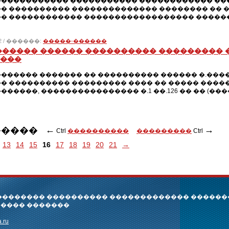
����������� ����������� ������������ ���
� ���������� �������������� �������� �� ��
� ������������ ������������������ ������
012 / ������:
�����-������
������ ������ ���������� ��������� 
���
������ ������� �� ���������� ������ �.����
� ���������� ��������� ���� �� ����� ����
������, ���������������� �.1 ��.126 �� �� (��
←
→
�����
Ctrl
����������
���������
Ctrl
13
14
15
16
17
18
19
20
21
→
���������� ���������� ������������� ������
����� �������
.ru