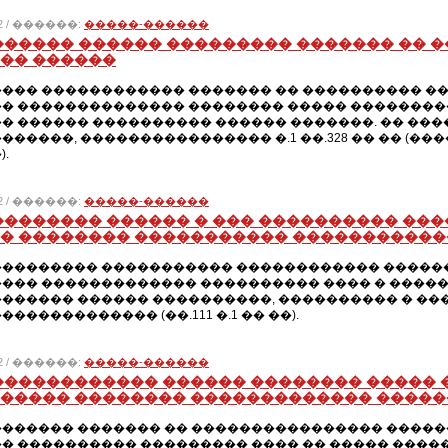
012 / ������:
�����-������
������ ������ ��������� ������� �� 
�� ������
��� ������������ ������� �� ���������� ��
� �������������� �������� ����� ���������
� ������ ���������� ������ �������. �� ���
������, ���������������� �.1 ��.328 �� �� (�
.
012 / ������:
�����-������
�������� ������ � ��� ���������� ���
� �������� ����������� ����������
�������� ����������� ������������ �������
��� ������������� ���������� ���� � �����
������ ������ ����������, ���������� � �
������������ (��.111 �.1 �� ��).
012 / ������:
�����-������
������������ ������ �������� ����� 
����� �������� ������������� ����
������ ������� �� ���������������� ������ 
� ���������� ��������� ���� �� ����� ����