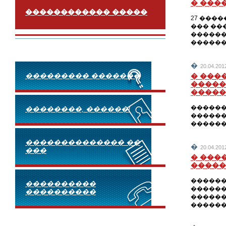
� ���
������������ �����
27 ����
��� ��
������
������
�
20.04.2
��������� �������
� ���
�����
�����
������
��������, ������!
������
������
�������������� ��
�
20.04.2
���
� ���
�����
������
����������
������
����������
������
�������