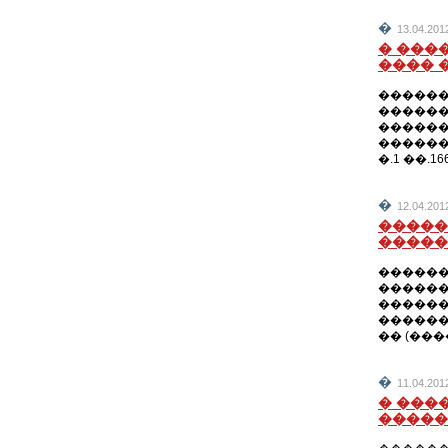
�
13.04.2
� ���
���� 
������
������
������
�������
�.1 ��.1
�
12.04.2
�����
�����
������
������
������
�������
�� (��
�
11.04.2
� ���
�����