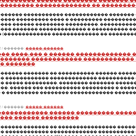
��������� ������ �������� �������-
�������� ������������� �� ��������
������ ����������� ������������ ������� �
���� ��������� ���� � ��������� ��������
��� ������ �������� ���������. ����������
��� ������� ������������� � ���������� ���
 �� (������������� ������������� �� ��������
012 / ������:
�����-������
��� ����-��� � ������ ������������� 
������� ������������ ������������ 
� �������
������ ������� �� ���������� ������ ������
� ������������ ������������� ���������� �
� ����� ���������. �������� ������� ����
��. ������ ��� ���������� ��������� � ����
 � ��������� �������� ������������ ������
012 / ������:
�����-������
������������ ������ ��������� �����
��� ������ ���������
������ ������� �� ���������������� ������ 
� ������������ ������������� ���������� 