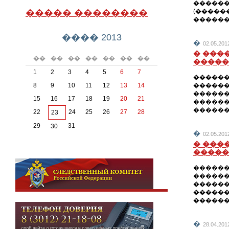
�������
����� ��������
(�����
������
���� 2013
�
02.05.2
� ���
��
��
��
��
��
��
��
�����
1
2
3
4
5
6
7
������
8
9
10
11
12
13
14
������
������
15
16
17
18
19
20
21
������
������
22
24
25
26
27
28
23
29
31
30
�
02.05.2
� ���
�����
������
������
������
������
������
�
28.04.2