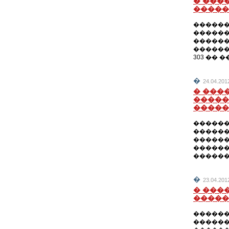
� ���
�����
������
������
������
������
303 ��
�
24.04.2
� ���
�����
�����
������
������
������
������
������
�
23.04.2
� ���
�����
������
������