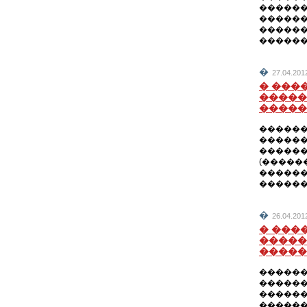
������
������
������
�����
�
27.04.2
� ���
�����
�����
������
������
�������
(�����
�������
������
�
26.04.2
� ���
�����
�����
������
������
������
������