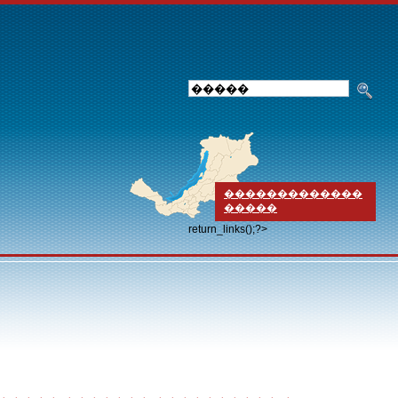
�������������
�����
return_links();?>