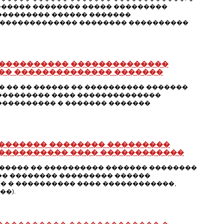
������ �������� ����� ���������
��������� ������ �������
 ������������� �������� ����������
� ���������� ��������������
��� �������������� �������
 �� �� ������ �� ���������� �������
��������� ���� ��������������
���������� � ������� �������
�������� �������� ���������
 ���������� ���� ������������
������ �� ���������� ������� ��������
�� �������� ��������� ������
� � ���������� ���� ������������,
��).