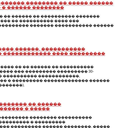
������ �������� �� ����� ������
 � ������ ��������
 �� ������ �� ���������� �������
��� �� ���������� ���� ���
���������� ������� ����������� ������
���� ������, �����������
� ������������ ���� ���������
���� �� �� ������ �� ����������
��� ��� ��������� ��������� 30-
� ���������� ������������,
����� � ��������� ������������� ������
�������).
������� �� ������
������ � �����
���������� �������� ����������
���������� � ���������
�� ��������� ������ ��������, �����