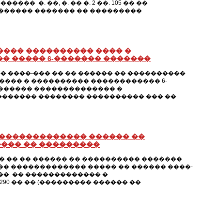
 �. ��, �. �� �. 2 ��. 105 �� ��
������� ������� �� ���������
���� ���������� ���� �
� ����� 6-������� �������
 ����-��� �� �� ������ �� ����������
��� � ���������� ������������ 6-
 ������ �������������� �
������� �������� ���������� ��� ��
 ������������� ������ ��
��� �� ���������
 �� �� ������ �� ���������� �������
�� ������������� ����� �� ������ ����-
�. �� ������������� �
90 �� �� (��������� ������ ��