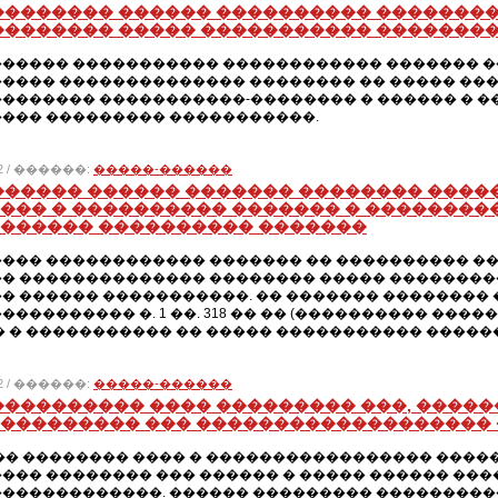
�������� ������ ���������� ��������
�������� ����� ����������� ��������
����� ����������� ������������ ������� ��
���� �������������� �������� �� ����� ���
������� �����������-�������� � ������ � 
��� ��������� �����������.
012 / ������:
�����-������
������ ������ ������� �������� ����
��� � ���������� ������� � ��������
������ ���������� �������
��� ������������ ������� �� ���������� ��
� �������������� �������� ����� ���������
� ������ �����������. �� ������� �������� 
���������� �. 1 ��. 318 �� �� (���������� ��
� � ����������� �� ����� ����������� �����
012 / ������:
�����-������
���������� ���� ��������� ���, �����
��������� ��� ������������������� 
�� �������� ���� � ����������������� ���
��� �������� ��� ������ � ����� ������ ��
������������. ������ ��������� ����������