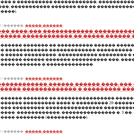
�� � ���������� ������������, ����������������
���, ����������� ������� ��� �� ���������
����).
012 / ������:
�����-������
��� ����-��� ������������ ���������
����� ������������ �� ����� ������ �
������ ������� �� ���������� ������ ������
� ������������ ������������� ���������� �
� ����� ���������. ����������� �������� �
������ ������ ������� ���������� ���, ���
���� ������� � �������������.
012 / ������:
�����-������
������������ ������ ������ ����-���
����� ������������� � ��������� ���
������ ������� �� ���������������� ������
������ ��������� ���� � ��������� 28-�����
��� ��������� ���������������� ���������
���� ������������, ��������������� �. 3 ��. 2
���� �������� (�����������).
012 / ������:
�����-������