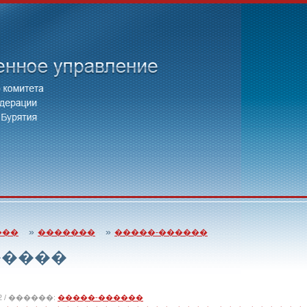
»
»
���
�������
�����-������
�����
012 / ������:
�����-������