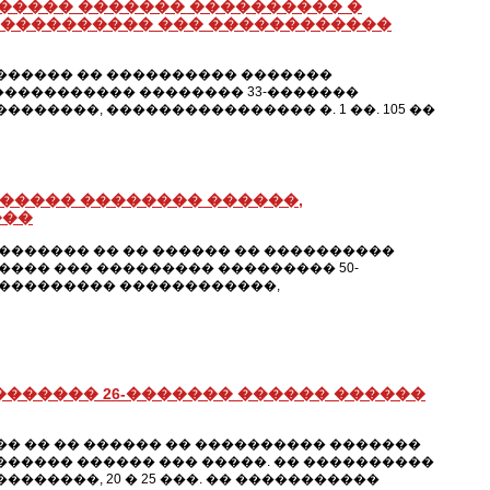
������ ������� ���������� �
������������ ��� ������������
 ������ �� ���������� �������
����������� �������� 33-�������
������, ���������������� �. 1 ��. 105 ��
������ �������� ������,
���
������ �� �� ������ �� ����������
��� ��� ��������� ��������� 50-
���������� ������������,
������ 26-������� ������ ������
 �� �� ������ �� ���������� �������
����� ������ ��� �����. �� ����������
������, 20 � 25 ���. �� �����������