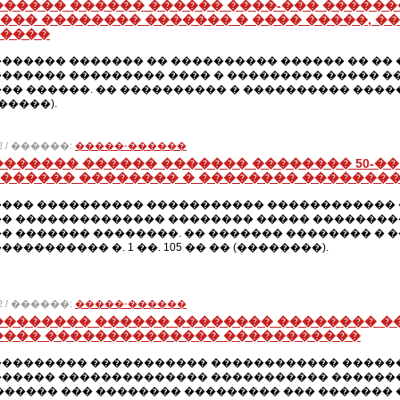
������ ������ ������ ����-��� �����
��� �������� ������� � ���� �����, 
����
������ ������� �� ���������� ������ �� ��
������ ��������� ���� � ��������� ����� �
�� ������. �� ���������� � ���������� ������
�����).
012 / ������:
�����-������
������� ������ ������� �������� 50-�
������ �������� � �������� �������
��� ���������� ����������� ������������ �
� �������������� �������� ����� ���������
� ������� ��������. �� ������� �������� � 
��������� �. 1 ��. 105 �� �� (��������).
012 / ������:
�����-������
�������� ������ �������� �������� ��
���� �������������� �����������
�������� ����������� ������������ �������
����� �������������� ����������� �������
������ ��� �������� ��������� ��� ������� ��