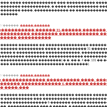
��� ���� ������������ ��� ���������� ���
������� ����������, � ���� ����������� �
������� ����, ������������ �� ����������
�������.
012 / ������:
�����-������
����������� ������ 31-������ �������
��������� �������� ������������ ��
����� ����������
������ ������� �� ��������������� ������ 
������ ��������� ���� � ��������� 31-�����
��� � ���������� ������������, ��������������
��������� �������� ������������ ���������
������������ ��������) � �. �� �. 4 ��. 131 �
��� ������������������� ��������).
012 / ������:
�����-������
� ������������� ���������� ����, ��
������ ������������ 6-������� ������
� ����-���
������ ������� �� ���������� ������ ������
� ���������� ��� ��������� ��������������
���� ������������ 6-������� ����� �������
��, ����������� ��� � �����, � ����� ������