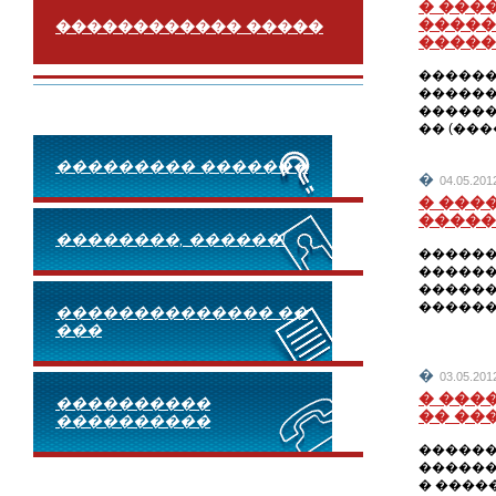
� ���
�����
������������ �����
�����
������
������
������
�� (���
��������� �������
�
04.05.2
� ���
�����
��������, ������!
������
������
������
�������
�������������� ��
���
�
03.05.2
� ���
����������
�� ��
����������
������
������
� ����