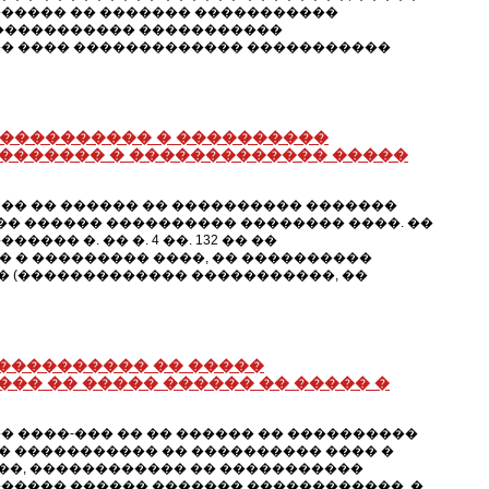
������ �� ������� �����������
������������ �����������
�� ���� ������������� �����������
 ���������� � ����������
������� � ������������� �����
�� �� ������ �� ���������� �������
�� ������ ���������� �������� ����. ��
� �. �� �. 4 ��. 132 �� ��
 � ��������� ����, �� ����������
� �� (������������� �����������, ��
����������� �� �����
�� �� ����� ������ �� ����� �
 ����-��� �� �� ������ �� ����������
 ����������� �� ���������� ���� �
��, ������������ �� �����������
������ ������ ������� ������������. �