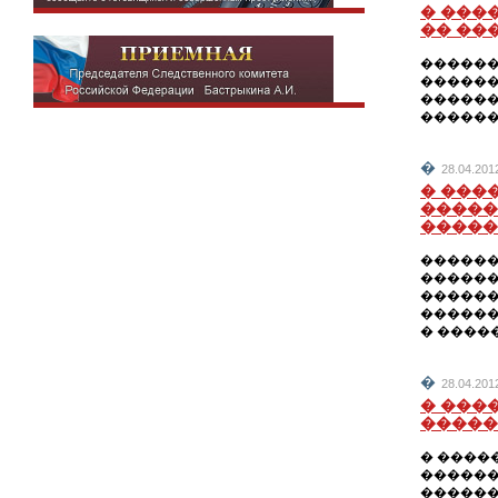
� ���
�� ��
������
������
������
������
�
28.04.2
� ���
�����
�����
������
������
������
������
� ����
�
28.04.2
� ���
�����
� ����
������
������