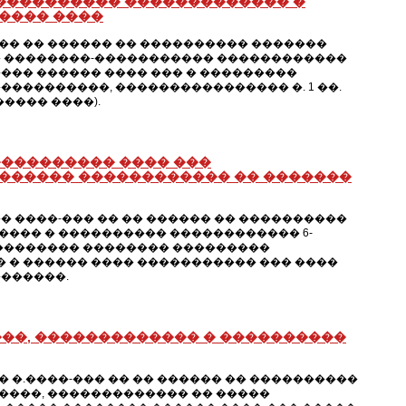
����������� ������������� �
���� ����
� �� ������ �� ���������� �������
� ��������-����������� ������������
��� ������ ���� ��� � ���������
���������, ���������������� �. 1 ��.
���� ����).
���������� ���� ���
������ ������������ �� �������
 ����-��� �� �� ������ �� ����������
��� � ���������� ������������ 6-
��������� �������� ���������
� � ������ ���� ����������� ��� ����
������.
��, ������������� � ����������
�.����-��� �� �� ������ �� ����������
����, ������������� �� �����