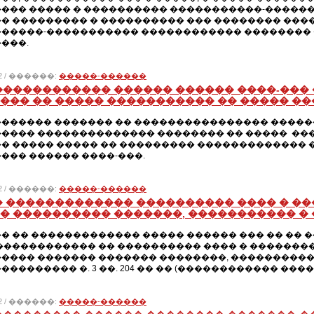
��� ����� � ���������� �����������-�����
� ��������� � ���������� ��� �������� ���
�����-����������� ������������ ��������
���.
012 / ������:
�����-������
������������ ������ ������ ����-��
��� �� ����� ����������� �� ����� �
������ ������� �� ���������������� ������
���� �������������� �������� �� ����� ��
� ����� ����� �� ��������� ������������� 
��� ������ ����-���.
012 / ������:
�����-������
� ������������� ���������� ���� � �
� ���������� �������, ����������� �
� �� ������������� ����� ������ ��� �� �� 
������������ �� ���������� ���� � �������
���� ������� ������� ��������, ����������
�������� �. 3 ��. 204 �� �� (������������ ����
012 / ������:
�����-������