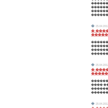
������
������
������
������
�
25.04.2
� ���
�����
������
������
������
������
�
25.04.2
� ���
�����
������
���� �
������
�������
�
25.04.2