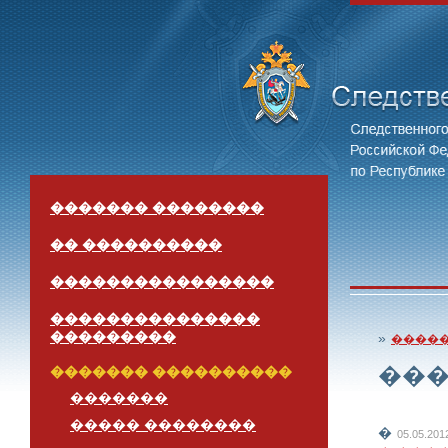
������� ��������
�� ����������
����������������
���������������
���������
»
����
��
������� ����������
�������
����� ��������
�
05.05.2