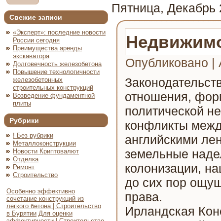
Пятница, Декабрь 
Свежие записи
«Эксперт»: последние новости
Недвижимо
России сегодня
Преимущества аренды
экскаватора
Опубликовано
|
Долговечность железобетона
Повышение технологичности
Законодательст
железобетонных
строительных конструкций
отношения, фор
Возведение фундаментной
плиты
политической н
Рубрики
конфликты межд
! Без рубрики
английскими ле
Металлоконструкции
земельные надел
Новости Криптовалют
Отделка
колонизации, на
Ремонт
Строительство
до сих пор ощущ
Особенно эффективно
права.
сочетание конструкций из
легкого бетона | Строительство
Ирландская Конс
в Бурятии
Для оценки
эффективности | Строительство