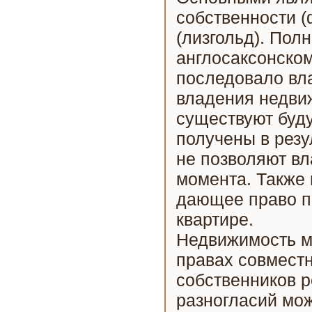
собственности (
(лизгольд). Пол
англосаксонском
последовало вла
владения недвиж
существуют буд
получены в резу
не позволяют в
момента. Также
дающее право п
квартире.
Недвижимость м
правах совмест
собственников р
разногласий мож