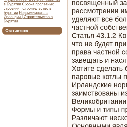
посвященный за
в Бурятии
Сборка пролетных
строений | Строительство в
рассмотрении и
Бурятии
Недвижимость в
Ирландии | Строительство в
уделяют все бо
Бурятии
частной собстве
Статистика
Статья 43.1.2 Ко
что не будет пр
права частной с
завещать и нас
Хотите сделать 
паровые котлы
Ирландские нор
заимствованы из
Великобритании,
Формы и типы п
Различают неск
Основными явля