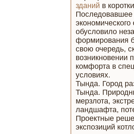
зданий
в коротки
Последовавшее 
экономического 
обусловило нез
формирования б
свою очередь, с
возникновении 
комфорта в спе
условиях.
Тында. Город ра
Тында. Природн
мерзлота, экстр
ландшафта, пот
Проектные реше
экспозиций котл