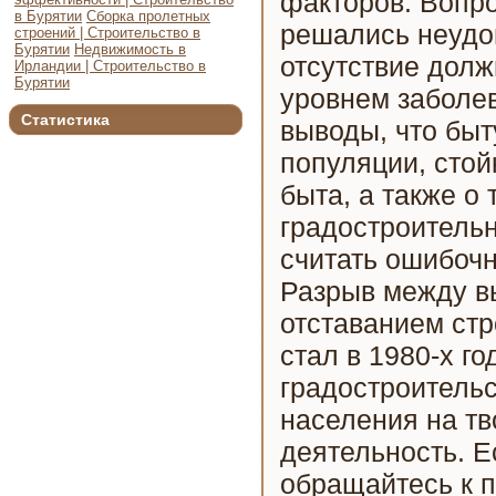
факторов. Вопро
в Бурятии
Сборка пролетных
решались неудо
строений | Строительство в
Бурятии
Недвижимость в
отсутствие дол
Ирландии | Строительство в
Бурятии
уровнем заболев
Статистика
выводы, что бы
популяции, стой
быта, а также о
градостроительн
считать ошибоч
Разрыв между в
отставанием стр
стал в 1980-х г
градостроительс
населения на т
деятельность. Е
обращайтесь к