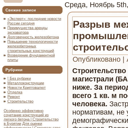
Среда, Ноябрь 5th
Свежие записи
«Эксперт»: последние новости
Разрыв ме
России сегодня
Преимущества аренды
промышлен
экскаватора
Долговечность железобетона
Повышение технологичности
строитель
железобетонных
строительных конструкций
Возведение фундаментной
Опубликовано
|
плиты
Строительство 
Рубрики
магистрали (Б
! Без рубрики
Металлоконструкции
ниже. За пери
Новости Криптовалют
Отделка
всего 1 кв. м п
Ремонт
Строительство
человека.
Застр
нормативам, не
Особенно эффективно
сочетание конструкций из
демографически
легкого бетона | Строительство
в Бурятии
Для оценки
эффективности | Строительство