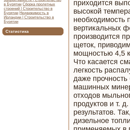
приходится выпо
в Бурятии
Сборка пролетных
строений | Строительство в
высокой темпера
Бурятии
Недвижимость в
Ирландии | Строительство в
необходимость п
Бурятии
вертикальных ф
Статистика
производится п
щеток, приводи
мощностью 4,5 к
Что касается см
легкость распал
даже прочность
машинных минер
отходов мыльног
продуктов и т. 
результатов. Та
дизельное топл
применяемых в г