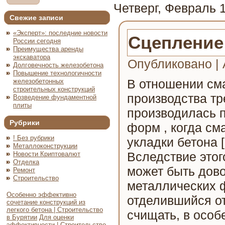
Четверг, Февраль 1
Свежие записи
«Эксперт»: последние новости
Сцепление
России сегодня
Преимущества аренды
экскаватора
Опубликовано
|
Долговечность железобетона
Повышение технологичности
В отношении сма
железобетонных
строительных конструкций
производства тр
Возведение фундаментной
плиты
производилась 
Рубрики
форм , когда см
! Без рубрики
укладки бетона [
Металлоконструкции
Вследствие это
Новости Криптовалют
Отделка
может быть дов
Ремонт
Строительство
металлических 
Особенно эффективно
отделившийся от
сочетание конструкций из
легкого бетона | Строительство
счищать, в особ
в Бурятии
Для оценки
эффективности | Строительство