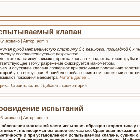
спытываемый клапан
бликовано
|
Автор:
admin
жимая рукой металлическую пластинку 5 с резиновой прокладкой 6 к т
ометру соответствующее разрежение.
ле этого пластинку снимают, крышка клапана 7 падает на торец трубы и 
тветствующее этому разрежение фиксируется манометром.
ъем и опускание клапана проверяют при различных положениях золотника
оторый угол вокруг оси. В наиболее неблагоприятном положении золотни
исывают показания манометра.
Читать далее
→
рика:
Строительство
|
Добавить комментарий
ровидение испытаний
бликовано
|
Автор:
admin
 облегчения монтажной части испытания образцов второго типа у 
отником, являющимся основной его частью. Сравнивая показания
метичности и при установленном испытываемом клапане, судили о 
ожении. Для измерения величин разрежения пользовались И-обра