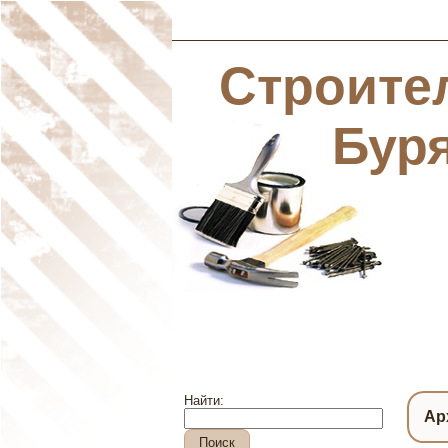
Строите
Бур
Найти:
Ар