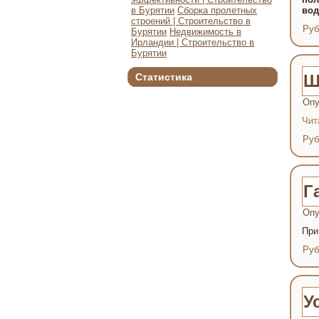
в Бурятии
Сборка пролетных
вод
строений | Строительство в
Руб
Бурятии
Недвижимость в
Ирландии | Строительство в
Бурятии
Статистика
Ш
Опу
Чит
Руб
Г
Опу
При
Руб
У