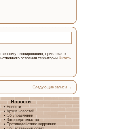
твенному планированию, привлекая к
анственного освоения территории
Читать
Следующие записи
→
Новости
•
Новости
•
Архив новостей
•
Об управлении
•
Законодательство
•
Противодействие коррупции
•
Общественный совет