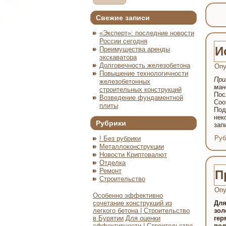
Свежие записи
«Эксперт»: последние новости
России сегодня
И
Преимущества аренды
экскаватора
Долговечность железобетона
Опу
Повышение технологичности
При
железобетонных
ман
строительных конструкций
Пос
Возведение фундаментной
Соо
плиты
Под
нек
Рубрики
зап
Руб
! Без рубрики
Металлоконструкции
Новости Криптовалют
Отделка
Ремонт
П
Строительство
Опу
Особенно эффективно
сочетание конструкций из
Для
легкого бетона | Строительство
зол
в Бурятии
Для оценки
гер
эффективности | Строительство
пол