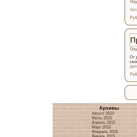
Опу
Чит
Руб
П
Опу
От 
сво
да
Руб
Архивы
Август 2023
Июль 2015
Апрель 2015
Март 2015
Февраль 2015
Январь 2015