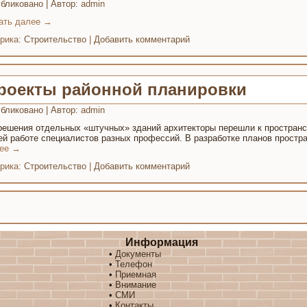
бликовано
|
Автор:
admin
ать далее
→
рика:
Строительство
|
Добавить комментарий
роекты районной планировки
бликовано
|
Автор:
admin
решения отдельных «штучных» зданий архитекторы перешли к пространс
ей работе специалистов разных профессий. В разработке планов простр
лее
→
рика:
Строительство
|
Добавить комментарий
Информация
•
Документы
•
Телефон
•
Приемная
•
Внимание
•
СМИ
•
Контакты