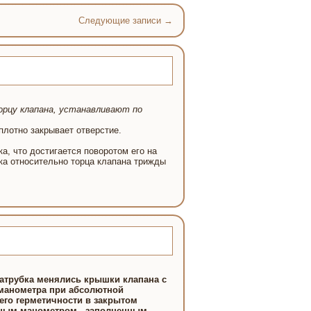
Следующие записи
→
орцу клапана, устанавливают по
плотно закрывает отверстие.
, что достигается поворотом его на
ка относительно торца клапана трижды
патрубка менялись крышки клапана с
 манометра при абсолютной
его герметичности в закрытом
зным манометром, .заполненным