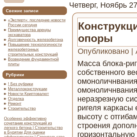
Четверг, Ноябрь 27
Свежие записи
«Эксперт»: последние новости
Конструкц
России сегодня
Преимущества аренды
опоры
экскаватора
Долговечность железобетона
Повышение технологичности
Опубликовано
|
железобетонных
строительных конструкций
Возведение фундаментной
Масса блока-риге
плиты
собственного ве
Рубрики
омоноличнвания 
! Без рубрики
омоноличнвания
Металлоконструкции
Новости Криптовалют
неразрезную сис
Отделка
Ремонт
ригеля каркасы 
Строительство
высоту с отгиба
Особенно эффективно
сочетание конструкций из
строения допол
легкого бетона | Строительство
в Бурятии
Для оценки
горизонтальную
эффективности | Строительство