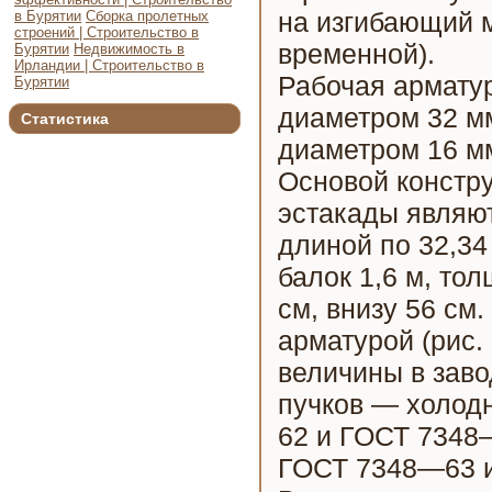
на изгибающий м
в Бурятии
Сборка пролетных
строений | Строительство в
временной).
Бурятии
Недвижимость в
Ирландии | Строительство в
Рабочая арматур
Бурятии
диаметром 32 мм
Статистика
диаметром 16 м
Основой констр
эстакады являют
длиной по 32,34
балок 1,6 м, то
см, внизу 56 см
арматурой (рис.
величины в зав
пучков — холодн
62 и ГОСТ 7348
ГОСТ 7348—63 