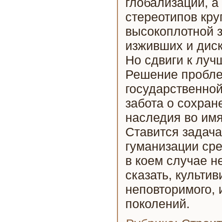
глобализации, а
стереотипов кр
высокоплотной з
изживших и дис
Но сдвиги к луч
Решение пробле
государственно
забота о сохран
наследия во им
Ставится задача
гуманизации ср
в коем случае н
сказать, культи
неповторимого, 
поколений.