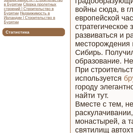
градообразующи
в Бурятии
Сборка пролетных
войны сюда, в г
строений | Строительство в
Бурятии
Недвижимость в
европейской ча
Ирландии | Строительство в
Бурятии
стратегическое 
Статистика
развиваться и 
месторождения 
Сибирь. Получил
образование. Не
При строительст
используется
бр
городу элегантн
найти тут.
Вместе с тем, н
раскулачивании,
монастырей, а т
святилищ автох