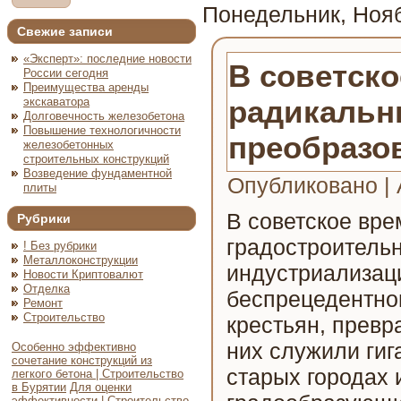
Понедельник, Нояб
Свежие записи
«Эксперт»: последние новости
В советск
России сегодня
Преимущества аренды
радикальн
экскаватора
Долговечность железобетона
Повышение технологичности
преобразо
железобетонных
строительных конструкций
Возведение фундаментной
Опубликовано
|
плиты
В советское вр
Рубрики
градостроитель
! Без рубрики
Металлоконструкции
индустриализац
Новости Криптовалют
Отделка
беспрецедентном
Ремонт
Строительство
крестьян, прев
них служили гиг
Особенно эффективно
сочетание конструкций из
старых городах 
легкого бетона | Строительство
в Бурятии
Для оценки
эффективности | Строительство