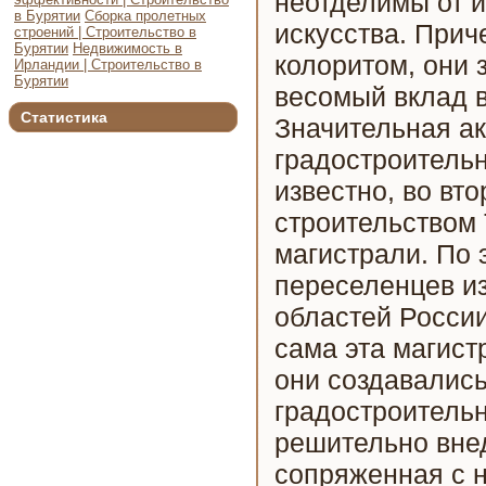
неотделимы от и
в Бурятии
Сборка пролетных
искусства. При
строений | Строительство в
Бурятии
Недвижимость в
колоритом, они 
Ирландии | Строительство в
Бурятии
весомый вклад в
Статистика
Значительная ак
градостроительн
известно, во вто
строительством
магистрали. По 
переселенцев и
областей России
сама эта магис
они создавалис
градостроитель
решительно вне
сопряженная с 