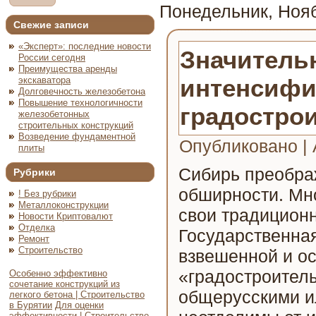
Понедельник, Нояб
Свежие записи
«Эксперт»: последние новости
Значитель
России сегодня
Преимущества аренды
интенсифи
экскаватора
Долговечность железобетона
Повышение технологичности
градостро
железобетонных
строительных конструкций
Возведение фундаментной
Опубликовано
|
плиты
Сибирь преображ
Рубрики
обширности. Мн
! Без рубрики
Металлоконструкции
свои традицион
Новости Криптовалют
Отделка
Государственна
Ремонт
Строительство
взвешенной и о
«градостроитель
Особенно эффективно
сочетание конструкций из
общерусскими и
легкого бетона | Строительство
в Бурятии
Для оценки
эффективности | Строительство