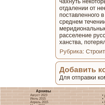
чахнуть некотор
отдалении от не
поставленного в
среднем течении
меридиональные
расселение русс
ханства, потеря
Рубрика:
Строит
Добавить к
Для отправки к
Архивы
Август 2023
•
Июль 2015
•
Апрель 2015
•