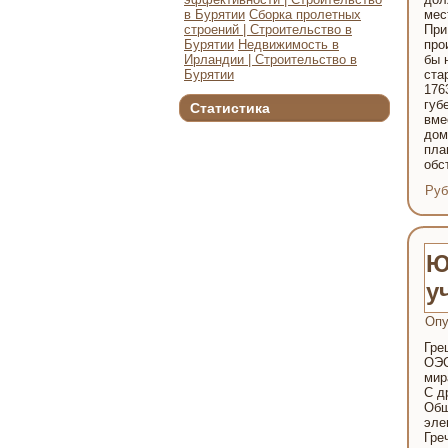
в Бурятии
Сборка пролетных
мес
строений | Строительство в
При
Бурятии
Недвижимость в
про
Ирландии | Строительство в
бы 
Бурятии
ста
176
губ
Статистика
вме
дом
пла
обс
Руб
Ю
у
Опу
Гре
ОЭС
мир
С д
Общ
эле
Гре