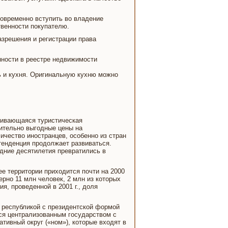
овременно вступить во владение
твенности покупателю.
азрешения и регистрации права
нности в реестре недвижимости
ь и кухня. Оригинальную кухню можно
звивающаяся туристическая
сительно выгодные цены на
личество иностранцев, особенно из стран
тенденция продолжает развиваться.
дние десятилетия превратились в
е территории приходится почти на 2000
рно 11 млн человек, 2 млн из которых
, проведенной в 2001 г., доля
й республикой с президентской формой
тся централизованным государством с
тивный округ («ном»), которые входят в