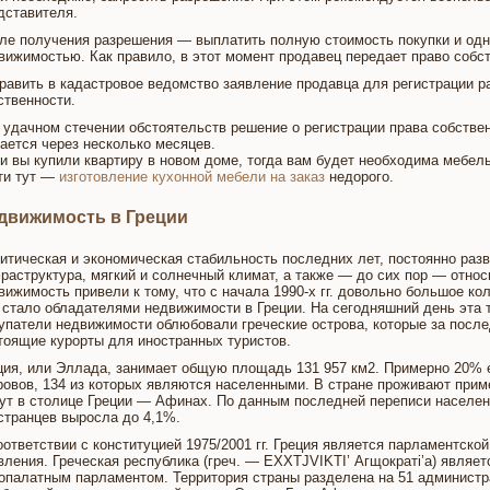
дставителя.
ле получения разрешения — выплатить полную стоимость покупки и одн
вижимостью. Как правило, в этот момент продавец передает право собс
равить в кадастровое ведомство заявление продавца для регистрации р
ственности.
 удачном стечении обстоятельств решение о регистрации права собстве
ается через несколько месяцев.
и вы купили квартиру в новом доме, тогда вам будет необходима мебел
ти тут —
изготовление кухонной мебели на заказ
недорого.
движимость в Греции
итическая и экономическая стабильность последних лет, постоянно ра
раструктура, мягкий и солнечный климат, а также — до сих пор — отно
вижимость привели к тому, что с начала 1990-х гг. довольно большое ко
 стало обладателями недвижимости в Греции. На сегодняшний день эта 
упатели недвижимости облюбовали греческие острова, которые за после
тоящие курорты для иностранных туристов.
ция, или Эллада, занимает общую площадь 131 957 км2. Примерно 20% е
ровов, 134 из которых являются населенными. В стране проживают приме
ут в столице Греции — Афинах. По данным последней переписи населения
странцев выросла до 4,1%.
оответствии с конституцией 1975/2001 гг. Греция является парламентско
вления. Греческая республика (греч. — EXXTJVIKTI’ Агщократі’а) являе
опалатным парламентом. Территория страны разделена на 51 администра