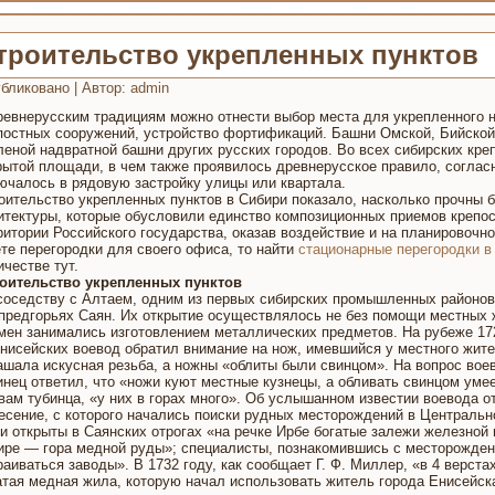
троительство укрепленных пунктов
бликовано
|
Автор:
admin
ревнерусским традициям можно отнести выбор места для укрепленного 
постных сооружений, устройство фортификаций. Башни Омской, Бийской 
леной надвратной башни других русских городов. Во всех сибирских кре
рытой площади, в чем также проявилось древнерусское правило, согласн
ючалось в рядовую застройку улицы или квартала.
оительство укрепленных пунктов в Сибири показало, насколько прочны 
итектуры, которые обусловили единство композиционных приемов крепо
ритории Российского государства, оказав воздействие и на планировочн
те перегородки для своего офиса, то найти
стационарные перегородки в
ичестве тут.
оительство укрепленных пунктов
соседству с Алтаем, одним из первых сибирских промышленных районо
 предгорьях Саян. Их открытие осуществлялось не без помощи местных 
мен занимались изготовлением металлических предметов. На рубеже 172
енисейских воевод обратил внимание на нож, имевшийся у местного жите
ашала искусная резьба, а ножны «облиты были свинцом». На вопрос вое
инец ответил, что «ножи куют местные кузнецы, а обливать свинцом уме
вам тубинца, «у них в горах много». Об услышанном известии воевода о
есение, с которого начались поиски рудных месторождений в Центральн
и открыты в Саянских отрогах «на речке Ирбе богатые залежи железной 
ире — гора медной руды»; специалисты, познакомившись с месторождени
раиваться заводы». В 1732 году, как сообщает Г. Ф. Миллер, «в 4 верста
атая медная жила, которую начал использовать житель города Енисейск