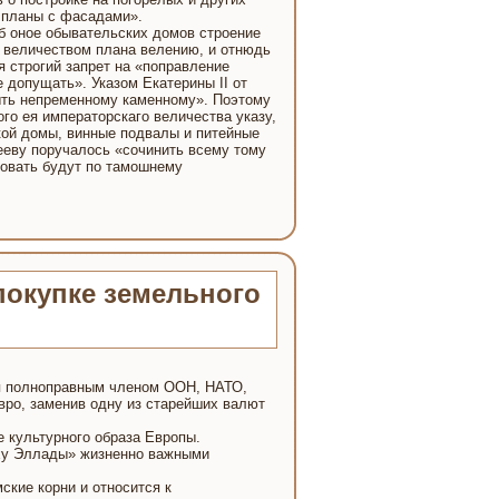
е планы с фасадами».
об оное обывательских домов строение
 величеством плана велению, и отнюдь
 строгий запрет на «поправление
е допущать». Указом Екатерины II от
ыть непременному каменному». Поэтому
ого ея императорскаго величества указу,
кой домы, винные подвалы и питейные
ееву поручалось «сочинить всему тому
товать будут по тамошнему
окупке земельного
тся полноправным членом ООН, НАТО,
вро, заменив одну из старейших валют
 культурного образа Европы.
уху Эллады» жизненно важными
ские корни и относится к