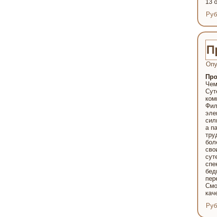
13 
Руб
П
Опу
Про
Чем
Сут
ком
Фил
эле
сил
а п
тру
бол
сво
сут
спе
бед
пер
Смо
кач
Руб