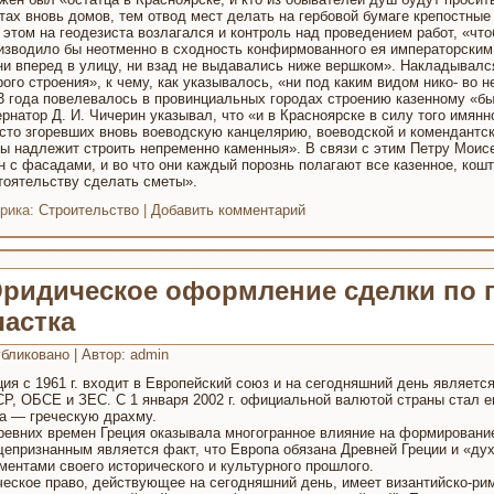
тах вновь домов, тем отвод мест делать на гербовой бумаге крепостны
 этом на геодезиста возлагался и контроль над проведением работ, «чт
изводило бы неотменно в сходность конфирмованного ея императорским
ни вперед в улицу, ни взад не выдавались ниже вершком». Накладывался
рого строения», к чему, как указывалось, «ни под каким видом нико- во н
3 года повелевалось в провинциальных городах строению казенному «б
ернатор Д. И. Чичерин указывал, что «и в Красноярске в силу того имянн
сто згоревших вновь воеводскую канцелярию, воеводской и комендантс
ы надлежит строить непременно каменныя». В связи с этим Петру Моис
н с фасадами, и во что они каждый порознь полагают все казенное, кош
тоятельству сделать сметы».
рика:
Строительство
|
Добавить комментарий
ридическое оформление сделки по п
частка
бликовано
|
Автор:
admin
ция с 1961 г. входит в Европейский союз и на сегодняшний день являе
Р, ОБСЕ и ЗЕС. С 1 января 2002 г. официальной валютой страны стал е
а — греческую драхму.
ревних времен Греция оказывала многогранное влияние на формирование
епризнанным является факт, что Европа обязана Древней Греции и «д
ментами своего исторического и культурного прошлого.
ческое право, действующее на сегодняшний день, имеет византийско-рим