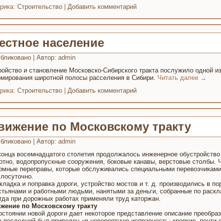
рика:
Строительство
|
Добавить комментарий
естное население
бликовано
|
Автор:
admin
ройство и становление Московско-Сибирского тракта послужило одной и
мирования широтной полосы расселения в Сибири.
Читать далее
→
рика:
Строительство
|
Добавить комментарий
вижение по Московскому тракту
бликовано
|
Автор:
admin
конца восемнадцатого столетия продолжалось инженерное обустройство
отно, водопропускные сооружения, боковые канавы, верстовые столбы. 
омные переправы, которые обслуживались специальными перевозчиками
глосуточно.
кладка и поправка дороги, устройство мостов и т. д. производились в п
стьянами и работными людьми, нанятыми за деньги, собранные по раскл
гда при дорожных работах применяли труд каторжан.
жение по Московскому тракту
остоянии новой дороги дает некоторое представление описание преобразо
у последний был приведен «в невероятную исправность; крепкие, почти 