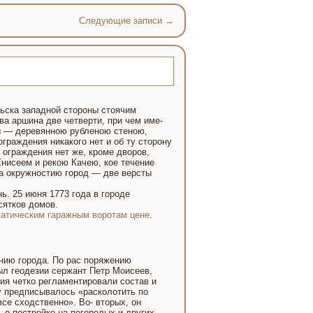
Следующие записи
→
льска западной стороны стоячим
а аршина две четверти, при чем име-
ны — деревянною рубленою стеною,
граждения никакого нет и об ту сторону
о ограждения нет же, кроме дворов,
Енисеем и рекою Качею, кое течение
 а окружностию город — две версты
. 25 июня 1773 года в городе
сятков домов.
атическим гаражным воротам цене
.
нию города. По рас поряжению
был геодезии сержант Петр Моисеев,
ия четко регламентировали состав и
у предписывалось «расколотить по
се сходственно». Во- вторых, он
 о постройке на погорелых и других