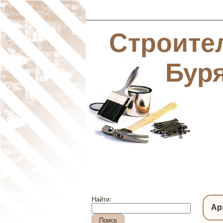
Строите
Бур
Найти:
Ар