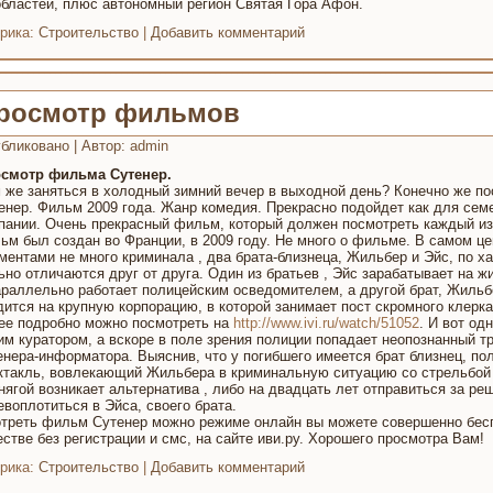
областей, плюс автономный регион Святая Гора Афон.
рика:
Строительство
|
Добавить комментарий
росмотр фильмов
бликовано
|
Автор:
admin
смотр фильма Сутенер.
 же заняться в холодный зимний вечер в выходной день? Конечно же по
енер. Фильм 2009 года. Жанр комедия. Прекрасно подойдет как для семе
пании. Очень прекрасный фильм, который должен посмотреть каждый из
ьм был создан во Франции, в 2009 году. Не много о фильме. В самом ц
ментами не много криминала , два брата-близнеца, Жильбер и Эйс, по ха
ьно отличаются друг от друга. Один из братьев , Эйс зарабатывает на 
араллельно работает полицейским осведомителем, а другой брат, Жиль
дится на крупную корпорацию, в которой занимает пост скромного клерк
ее подробно можно посмотреть на
http://www.ivi.ru/watch/51052
. И вот од
им куратором, а вскоре в поле зрения полиции попадает неопознанный т
енера-информатора. Выяснив, что у погибшего имеется брат близнец, п
ктакль, вовлекающий Жильбера в криминальную ситуацию со стрельбой 
нягой возникает альтернатива , либо на двадцать лет отправиться за ре
евоплотиться в Эйса, своего брата.
треть фильм Сутенер можно режиме онлайн вы можете совершенно бесп
естве без регистрации и смс, на сайте иви.ру. Хорошего просмотра Вам!
рика:
Строительство
|
Добавить комментарий