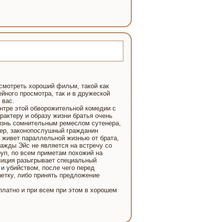
смотреть хороший фильм, такой как
йного просмотра, так и в дружеской
 вас.
ентре этой обворожительной комедии с
рактеру и образу жизни братья очень
жизнь сомнительным ремеслом сутенера,
бер, законопослушный гражданин
а живет параллельной жизнью от брата,
нажды Эйс не является на встречу со
руп, по всем приметам похожий на
олиция разыгрывает специальный
и убийством, после чего перед
шетку, либо принять предложение
латно и при всем при этом в хорошем