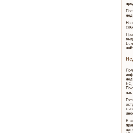
пре
Пос
нед
Нап
соб
При
выд
Есл
най
Не
Пол
инф
нед
ЕС,
Пок
нас
Гре
ост
жив
ино
В с
пра
одн