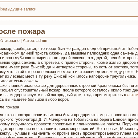
редыдущие записи
осле пожара
бликовано
|
Автор:
admin
ример, сообщается, что город был «огражден с одной приезжей от Тобо
исадником длиной триста сажень, да вышины палисадник одна сажень дв
а и ров глубиною и шириною по одной сажене; а з другой, левой, сторо
иною одна сажень, а с третьей, с правой стороны, кроме жилых дворов о
ение имеет река Енисей; да и четвертой стороны, то есть от востоку, тог
ому что в той стороне положение места и строение домов между рекою 
ет из лесных мест в ту реку Енисей кончилось наподобие треугольника,
ьдесят семь сажен».
ако главной опасностью для деревянных строений Красноярска был огонь
изошел опустошительный пожар, после которого осталось около трех де
и вы модернизируете свой загородный дом, тогда присмотритесь к
автом
сь вы найдете большой выбор ворот.
ле пожара
ле этого пожара правительством были предприняты меры к восстановле
ирского губернатора Д. И. Чичерина из Тобольска на берега Енисея при
орому поручалось провести проектные и планировочные работы. Поручен
ядок проведения восстановительных мероприятий. Во- первых, Моисеев
жекту… улицы и назначить их против вновь прожектированного плана вов
жен был «остатца в Красноярске, и кто из обывателей душ будут просить