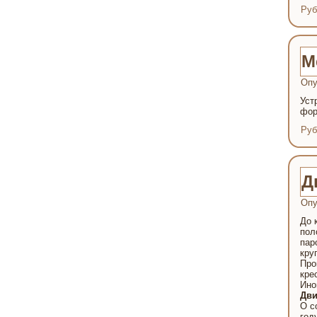
Руб
М
Опу
Уст
фор
Руб
Д
Опу
До 
пол
пар
кру
Про
кре
Ино
Дви
О с
год