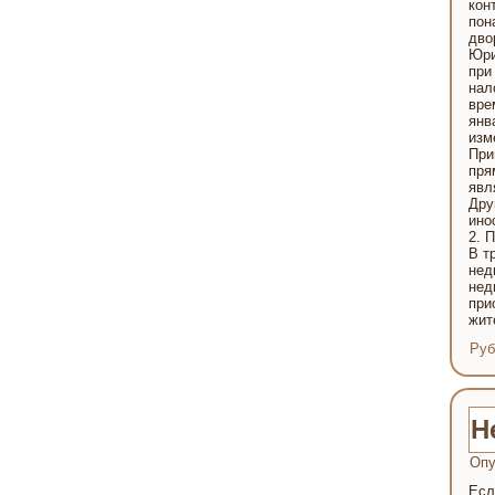
кон
пон
дво
Юри
при
нал
вре
янв
изм
При
пря
явл
Дру
ино
2. 
В т
нед
нед
при
жит
Руб
Н
Опу
Есл