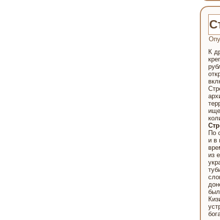
С
Опу
К д
кре
руб
отк
вкл
Стр
арх
тер
ище
кол
Стр
По 
и в
вре
из 
укр
туб
сло
дон
был
Киз
уст
бог