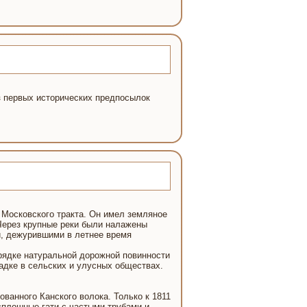
з первых исторических предпосылок
 Московского тракта. Он имел земляное
Через крупные реки были налажены
, дежурившими в летнее время
орядке натуральной дорожной повинности
адке в сельских и улусных обществах.
ванного Канского волока. Только к 1811
сплошные гати с частыми трубами и