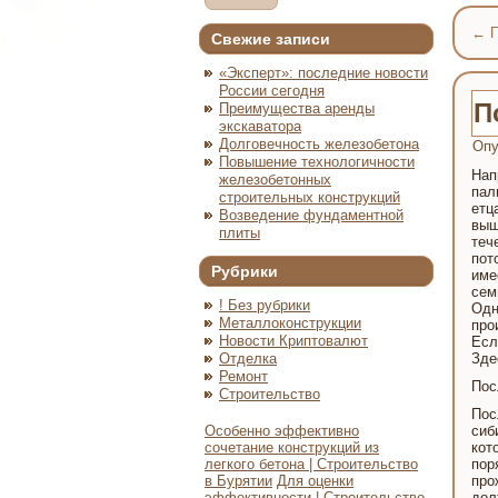
←
П
Свежие записи
«Эксперт»: последние новости
России сегодня
П
Преимущества аренды
экскаватора
Долговечность железобетона
Опу
Повышение технологичности
Нап
железобетонных
пал
строительных конструкций
етц
Возведение фундаментной
выш
плиты
теч
пот
Рубрики
име
сем
! Без рубрики
Одн
Металлоконструкции
про
Новости Криптовалют
Есл
Отделка
Зде
Ремонт
Пос
Строительство
Пос
Особенно эффективно
сиб
сочетание конструкций из
кот
легкого бетона | Строительство
пор
в Бурятии
Для оценки
про
эффективности | Строительство
дол