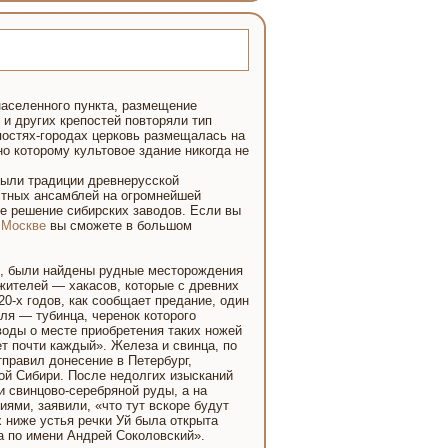
населенного пункта, размещение
и других крепостей повторяли тип
постях-городах церковь размещалась на
о которому культовое здание никогда не
были традиции древнерусской
стных ансамблей на огромнейшей
ое решение сибирских заводов. Если вы
 Москве
вы сможете в большом
в, были найдены рудные месторождения
жителей — хакасов, которые с древних
0-х годов, как сообщает предание, один
ля — тубинца, черенок которого
воды о месте приобретения таких ножей
ет почти каждый». Железа и свинца, по
тправил донесение в Петербург,
ой Сибири. После недолгих изысканий
и свинцово-серебряной руды, а на
ями, заявили, «что тут вскоре будут
х ниже устья речки Уй была открыта
а по имени Андрей Соколовский».