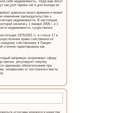
или себе недвижимость, тогда вам могут
ут как для гаража так и для въезда во
ребует довольно много времени и может
ое изменение законодательства о
 секторе недвижимости. В настоящее
торой начались 1 января 2006 г. и 1
бласти недвижимости, существенно
титуция 1975/2001 гг. в статье 17 в
уществления права собственности
 каждому собственнику в Греции.
й степени гарантирована как
 который напрямую затрагивает сферу
и прочих, регулируют покупку
тся одинаково обязательными при
ми, независимо от постоянного места
е).
оваться услугами адвоката в качестве