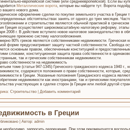
тинентально-европейской системе (или среднеевропейской). Если вы куп
адобится
Металлические ворота
, которые вы найдете тут. Ворота подойд
р вашего нового дома.
дическое оформление сделки по покупке земельного участка в Греции т
 определенных обстоятельствах занять от одного до трех месяцев. Част
огообложении и строительстве являются обычной практикой в греческом
мя Греция осуществляет широкомасштабную налоговую реформу, этапы ко
аря 2008 г. В действие вступило новое налоговое законодательство в о
еняющее прежнюю систему налогообложения.
мерно 80% греков являются собственниками недвижимости. Греческая конс
мой форме предусматривает защиту частной собственности. Свобода ос
яется основным правом, обеспеченным конституцией и предоставленным
гими словами, конституционная защита права собственности в одинаково
странным, так и греческим собственникам недвижимости.
Право собственности на недвижимость
ретьем томе (статьи 947-1345) Греческого гражданского кодекса 1940 г.,
вижимости, содержатся положения о праве собственности, которые, сред
вижимости в Греции. Указанные положения Гражданского кодекса являю
обретении недвижимости как иностранцами, так и греческими покупателя
ельства участвующих в сделке сторон (в Греции или любой другой стран
рика:
Строительство
|
Добавить комментарий
едвижимость в Греции
бликовано
|
Автор:
admin
и необходимо, запросить разрешение. При этом рекомендуется воспольз